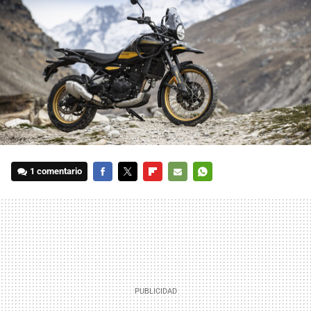
1 comentario
FACEBOOK
TWITTER
FLIPBOARD
E-
WHATSAPP
MAIL