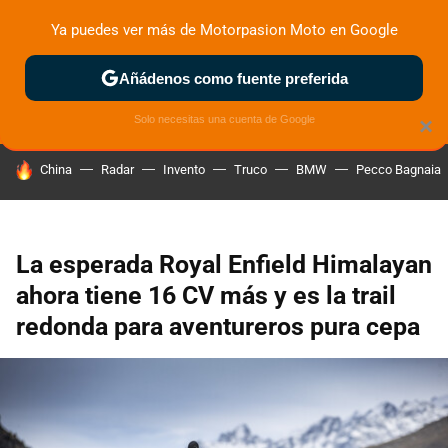
Ya puedes ver más de Motorpasion Moto en Google
ZONA DE PRUEBAS
DEPORTIVAS
MOTOS ELÉCTRICAS
Añádenos como fuente preferida
Solo necesitas una cuenta de Google
×
HOY SE HABLA DE
China
Radar
Invento
Truco
BMW
Pecco Bagnaia
La esperada Royal Enfield Himalayan
ahora tiene 16 CV más y es la trail
redonda para aventureros pura cepa