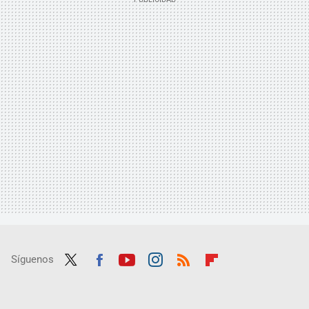
Síguenos
Twit
Fac
Yout
Inst
RSS
Flip
ter
ebo
ube
agra
boar