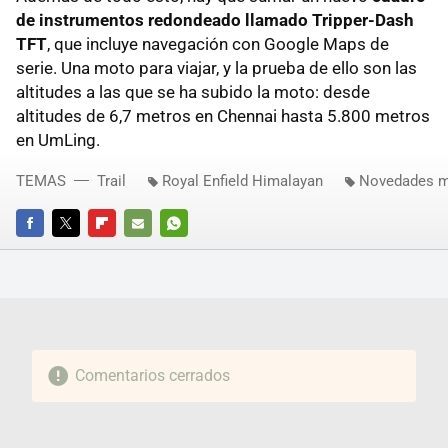
de instrumentos redondeado llamado Tripper-Dash
TFT
, que incluye navegación con Google Maps de
serie. Una moto para viajar, y la prueba de ello son las
altitudes a las que se ha subido la moto: desde
altitudes de 6,7 metros en Chennai hasta 5.800 metros
en UmLing.
TEMAS
Trail
Royal Enfield Himalayan
Novedades m
FACEBOOK
TWITTER
FLIPBOARD
E-
WHATSAPP
MAIL
Comentarios cerrados