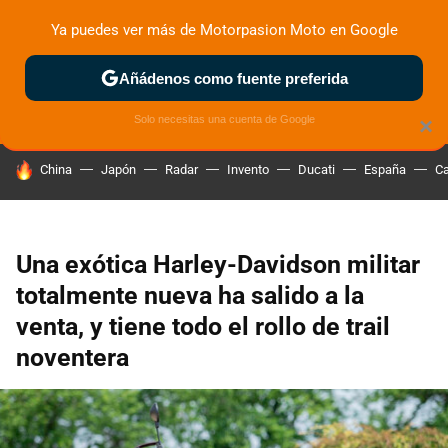
Ya puedes ver más de Motorpasion Moto en Google
ZONA DE PRUEBAS
DEPORTIVAS
MOTOS ELÉCTRICAS
Añádenos como fuente preferida
Solo necesitas una cuenta de Google
×
HOY SE HABLA DE
China
Japón
Radar
Invento
Ducati
España
Ca
Una exótica Harley-Davidson militar
totalmente nueva ha salido a la
venta, y tiene todo el rollo de trail
noventera