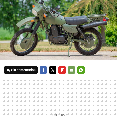
Sin comentarios
FACEBOOK
TWITTER
FLIPBOARD
E-
WHATSAPP
MAIL