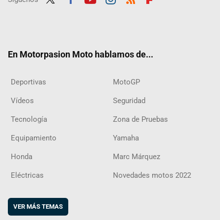
Twit
Fac
Yout
Inst
RSS
Flip
ter
ebo
ube
agra
boar
ok
m
d
En Motorpasion Moto hablamos de...
Deportivas
MotoGP
Vídeos
Seguridad
Tecnología
Zona de Pruebas
Equipamiento
Yamaha
Honda
Marc Márquez
Eléctricas
Novedades motos 2022
VER MÁS TEMAS