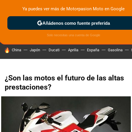
Ya puedes ver más de Motorpasion Moto en Google
MENÚ
NUEVO
Añádenos como fuente preferida
ZONA DE PRUEBAS
DEPORTIVAS
MOTOS ELÉCTRICAS
Solo necesitas una cuenta de Google
HOY SE HABLA DE
China
Japón
Ducati
Aprilia
España
Gasolina
¿Son las motos el futuro de las altas
prestaciones?