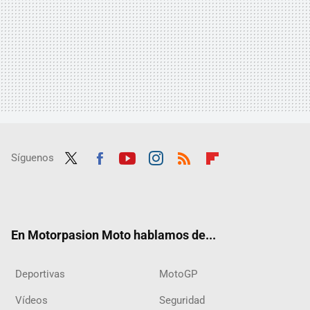
Síguenos
Twit
Fac
Yout
Inst
RSS
Flip
ter
ebo
ube
agra
boar
ok
m
d
En Motorpasion Moto hablamos de...
Deportivas
MotoGP
Vídeos
Seguridad