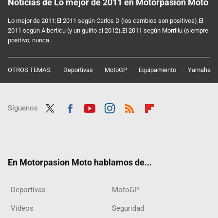
Noticias de Lo mejor de 2011 en Motorpasion Moto
Lo mejor de 2011:El 2011 según Carlos D (los cambios son positivos).El
2011 según Alberticu (y un guiño al 2012).El 2011 según Morrillu (siempre
positivo, nunca..
OTROS TEMAS:
Deportivas
MotoGP
Equipamiento
Yamaha
Síguenos
Twit
Fac
Yout
Inst
RSS
Flip
ter
ebo
ube
agra
boar
ok
m
d
En Motorpasion Moto hablamos de...
Deportivas
MotoGP
Vídeos
Seguridad