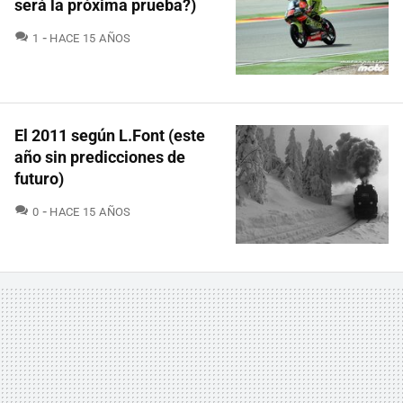
será la próxima prueba?)
COMENTARIOS
1
HACE 15 AÑOS
El 2011 según L.Font (este
año sin predicciones de
futuro)
COMENTARIOS
0
HACE 15 AÑOS