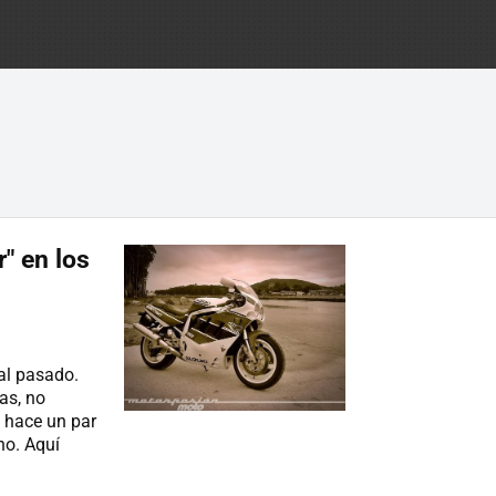
r" en los
 al pasado.
as, no
 hace un par
no. Aquí