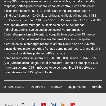
Wing FB6, como por ejemplo puños calefactables, pantalla más alta,
respaldo, portaequipajes trasero, caballete central, luces antinieblas,
piezas cromadas varias, etc. Honda Gold Wing FB6
Motor:
Tipo: 6
cilindros, 4 tiempos, 12 válvulas, refrigeración líquidaCilindrada: 1.832
cm³Potencia max. dec.: 118 cv a 5.500 rpmPar max. dec: 167 Nm a 4.000
rpm
Transmisión:
Embrague: Multidisco en aceite con mando
hidráulicoCambio: 5 velocidades con overdriveTransmisión:
Cadena
Suspensiones:
Delantera: Horquilla telescópica de 45 mm con
dispositivo antihundimientoTrasera: Sistema Pro-Link con ajuste
electrónico de la precarga
Frenos:
Delantero: Doble disco de 296 mm,
pinzas de tres pistones, ABS y frenada combinadaTrasero: Disco de 316
mm con pinza de tres pistones, ABS y frenada
combinada
Ruedas:
Delantera: 130/70-R18 (63H)Trasera: 180/60-R16
(74H)
Dimensiones
:Longitud total: 2.605 mmDistancia entre ejes: 1.690
mmAltura asiento: 725 mmDepósito de combustible: 25 litrosPeso en
orden de marcha: 385 kg Vía | Honda
OTROS TEMAS:
Deportivas
MotoGP
Equipamiento
Yamaha
Síguenos