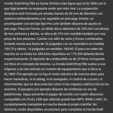
Honda Gold Wing FB6 es hasta 28 kilos más ligera que la GL1800 con lo
que lógicamente su respuesta serán aun más viva. La suspensión
delantera está formada por sendas barras de 45 mm de diámetro con
sistema antihundimiento y es regulable en precarga. Detrás, un
amortiguador con anclaje tipo Pro-Link también dispone de ajuste en
precarga. Para los frenos, un doble disco delantero de 296 mm con pinzas
de tres pistones y detrás, un disco de 316 mm mordido también por una
pinza de tres pistones. Cuenta con ABS de serie y frenos combinados.
Delante monta una llanta de 18 pulgadas con un neumático en medida
130/70 y detrás, 16 pulgadas en medidas 180/60. El peso en orden de
marcha se va hasta los 385 kilos repartidos en 179-205 delante/detrás
respectivamente. El depósito de combustible es de 25 litros incluyendo
4,4 litros en concepto de reserva. La Honda Gold Wing FB6 vuelve a sus
orígenes y se han retirado un montón de equipamiento que si lleva la
GL1800. Por ejemplo ya no hay el motor eléctrico de marcha atrás para
hacer maniobras, ni el airbag, ni el navegador, ni control de crucero, ni
intermitentes que se desconectan solos ni tan siquiera calefacción en los
asientos. El pasajero por ejemplo dispone de estriberas en vez de
plataformas. Sigue presente el equipo de sonido con cuatro altavoces
compatible con iPod y USB que además puede leer MP3, WMA o AAC. Es
completamente manejable en macha desde el propio manillar. No
obstante, están disponibles accesorios para completar la Honda Gold