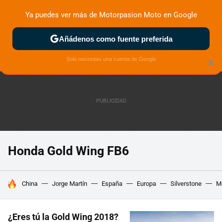
Ya puedes ver más de Motorpasion Moto en Google
ZONA DE PRUEBAS
DEPORTIVAS
MOTOS ELÉCTRICAS
Añádenos como fuente preferida
Solo necesitas una cuenta de Google
×
Honda Gold Wing FB6
HOY SE HABLA DE
China
Jorge Martín
España
Europa
Silverstone
M
¿Eres tú la Gold Wing 2018?