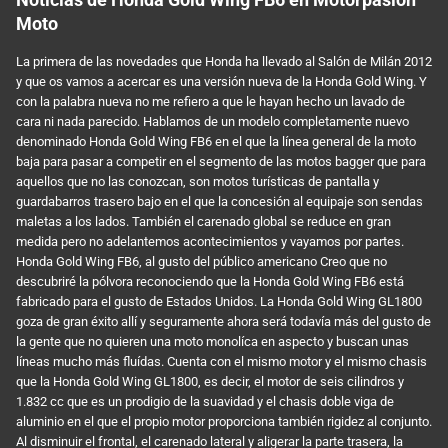
Moto
La primera de las novedades que Honda ha llevado al Salón de Milán 2012
y que os vamos a acercar es una versión nueva de la Honda Gold Wing. Y
con la palabra nueva no me refiero a que le hayan hecho un lavado de
cara ni nada parecido. Hablamos de un modelo completamente nuevo
denominado Honda Gold Wing FB6 en el que la línea general de la moto
baja para pasar a competir en el segmento de las motos bagger que para
aquellos que no las conozcan, son motos turísticas de pantalla y
guardabarros trasero bajo en el que la concesión al equipaje son sendas
maletas a los lados. También el carenado global se reduce en gran
medida pero no adelantemos acontecimientos y vayamos por partes.
Honda Gold Wing FB6, al gusto del público americano Creo que no
descubriré la pólvora reconociendo que la Honda Gold Wing FB6 está
fabricado para el gusto de Estados Unidos. La Honda Gold Wing GL1800
goza de gran éxito allí y seguramente ahora será todavía más del gusto de
la gente que no quieren una moto monolíca en aspecto y buscan unas
líneas mucho más fluídas. Cuenta con el mismo motor y el mismo chasis
que la Honda Gold Wing GL1800, es decir, el motor de seis cilindros y
1.832 cc que es un prodigio de la suavidad y el chasis doble viga de
aluminio en el que el propio motor proporciona también rigidez al conjunto.
Al disminuir el frontal, el carenado lateral y aligerar la parte trasera, la