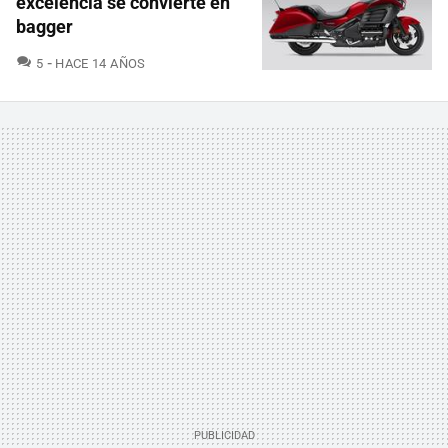
excelencia se convierte en
bagger
COMENTARIOS
5
HACE 14 AÑOS