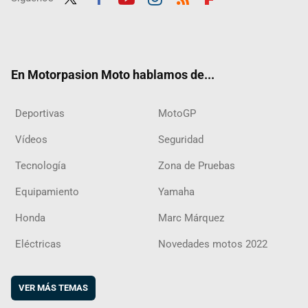
Twit
Fac
Yout
Inst
RSS
Flip
ter
ebo
ube
agra
boar
ok
m
d
En Motorpasion Moto hablamos de...
Deportivas
MotoGP
Vídeos
Seguridad
Tecnología
Zona de Pruebas
Equipamiento
Yamaha
Honda
Marc Márquez
Eléctricas
Novedades motos 2022
VER MÁS TEMAS