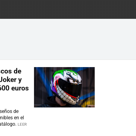
s
scos de
Joker y
600 euros
iseños de
nibles en el
atálogo.
LEER