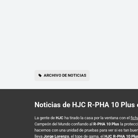
ARCHIVO DE NOTICIAS
Noticias de HJC R-PHA 10 Plus
La gente de
HJC
ha tirado la casa por la ventana con el
fich
Campeón del Mundo confiando al
R-PHA 10 Plus
la protecc
hacernos con una unidad de pruebas para ver si es tan bue
lleva
Jorge Lorenzo
, el tope de gama, el
HJC R-PHA 10 Plu