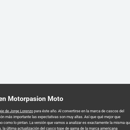
 en Motorpasion Moto
aje de Jorge Lorenzo
para éste año. Al convertirse en la marca de cascos del
ión más importante las expectativas son muy altas. Así que qué mejor que
no como lo pintan. La versión que vamos a analizar es exactamente la misma q
s
, la última actualización del casco tope de gama de la marca americana