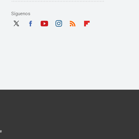
Síguenos
Twit
Fac
Yout
Inst
RSS
Flip
ter
ebo
ube
agra
boar
ok
m
d
ue