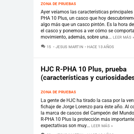
ZONA DE PRUEBAS
Ayer veíamos las características principales
PHA 10 Plus, un casco que hoy descubrire
algo más que un casco pintón. Es la hora d
el casco y ponernos a ver cómo se comport
movimiento, además, sobre una...
LEER MÁS 
COMENTARIOS
15
JESUS MARTIN
HACE 13 AÑOS
HJC R-PHA 10 Plus, prueba
(características y curiosidade
ZONA DE PRUEBAS
La gente de HJC ha tirado la casa por la ven
fichaje de Jorge Lorenzo para éste año. Al c
la marca de cascos del Campeón del Mundo
R-PHA 10 Plus la protección más importante
expectativas son muy...
LEER MÁS »
COMENTARIOS