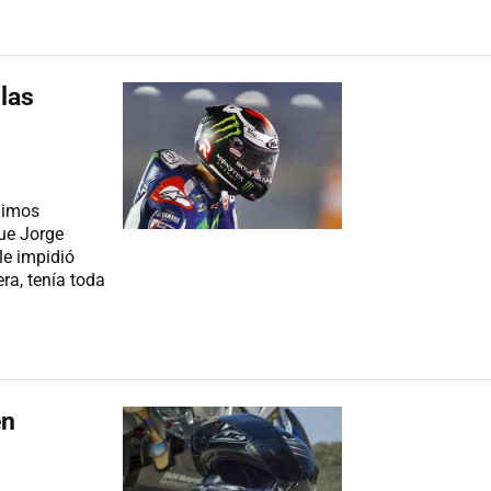
las
dimos
ue Jorge
le impidió
era, tenía toda
en