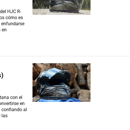
 del HJC R-
mos cómo es
e enfundarse
a en
»
s)
tana con el
onvertirse en
 confiando al
 las