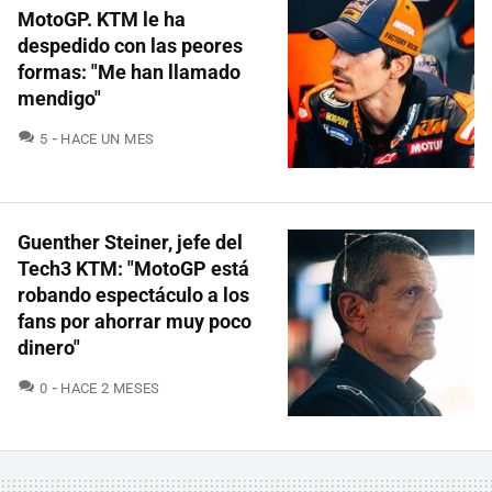
MotoGP. KTM le ha
despedido con las peores
formas: "Me han llamado
mendigo"
COMENTARIOS
5
HACE UN MES
Guenther Steiner, jefe del
Tech3 KTM: "MotoGP está
robando espectáculo a los
fans por ahorrar muy poco
dinero"
COMENTARIOS
0
HACE 2 MESES