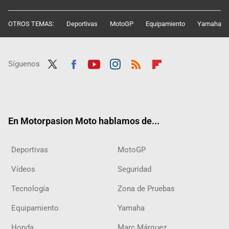
OTROS TEMAS:
Deportivas
MotoGP
Equipamiento
Yamaha
Síguenos
Twit
Fac
Yout
Inst
RSS
Flip
ter
ebo
ube
agra
boar
ok
m
d
En Motorpasion Moto hablamos de...
Deportivas
MotoGP
Vídeos
Seguridad
Tecnología
Zona de Pruebas
Equipamiento
Yamaha
Honda
Marc Márquez