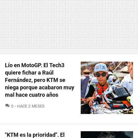
Lío en MotoGP. El Tech3
quiere fichar a Raúl
Fernández, pero KTM se
niega porque acabaron muy
mal hace cuatro años
COMENTARIOS
0
HACE 2 MESES
"KTM es la prioridad". El