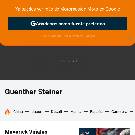
Ya puedes ver más de Motorpasion Moto en Google
ZONA DE PRUEBAS
DEPORTIVAS
MOTOS ELÉCTRICAS
Añádenos como fuente preferida
Solo necesitas una cuenta de Google
×
Guenther Steiner
HOY SE HABLA DE
China
Japón
Ducati
Aprilia
España
Carretera
Maverick Viñales