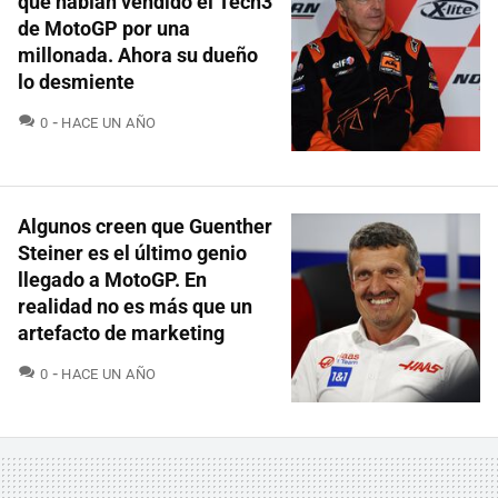
que habían vendido el Tech3
de MotoGP por una
millonada. Ahora su dueño
lo desmiente
COMENTARIOS
0
HACE UN AÑO
Algunos creen que Guenther
Steiner es el último genio
llegado a MotoGP. En
realidad no es más que un
artefacto de marketing
COMENTARIOS
0
HACE UN AÑO