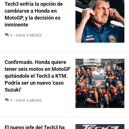
Tech3 enfría la opción de
cambiarse a Honda en
MotoGP, y la decisión es
inminente
COMENTARIOS
0
HACE 4 MESES
Confirmado. Honda quiere
tener seis motos en MotoGP
quitándole el Tech3 a KTM.
Podría ser un nuevo 'caso
Suzuki'
COMENTARIOS
0
HACE 4 MESES
El nuevo jefe del Tech3 ha