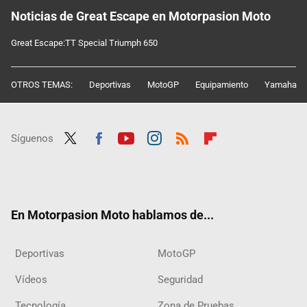
Noticias de Great Escape en Motorpasion Moto
Great Escape:TT Special Triumph 650
OTROS TEMAS:
Deportivas
MotoGP
Equipamiento
Yamaha
Síguenos
Twit
Fac
Yout
Inst
RSS
Flip
ter
ebo
ube
agra
boar
ok
m
d
En Motorpasion Moto hablamos de...
Deportivas
MotoGP
Vídeos
Seguridad
Tecnología
Zona de Pruebas