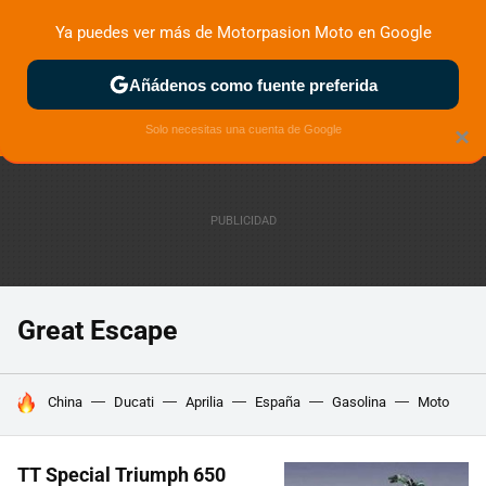
Ya puedes ver más de Motorpasion Moto en Google
ZONA DE PRUEBAS
DEPORTIVAS
MOTOS ELÉCTRICAS
Añádenos como fuente preferida
Solo necesitas una cuenta de Google
×
Great Escape
HOY SE HABLA DE
China
Ducati
Aprilia
España
Gasolina
Moto
TT Special Triumph 650