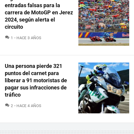
entradas falsas para la
carrera de MotoGP en Jerez
2024, según alerta el
circuito
COMENTARIOS
1
HACE 3 AÑOS
Una persona pierde 321
puntos del carnet para
liberar a 91 motoristas de
pagar sus infracciones de
tráfico
COMENTARIOS
2
HACE 4 AÑOS