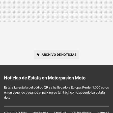
ARCHIVO DE NOTICIAS
Noticias de Estafa en Motorpasion Moto
Estafa:La estafa del código QR ya ha llegado a Europa. Perder 1.000 euros
en un segundo pagando el parking es tan fácil como absurdo.La estafa
del..
OTROS TEMAS:
Deportivas
MotoGP
Equipamiento
Yamaha