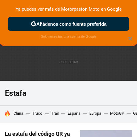
Ya puedes ver más de Motorpasion Moto en Google
ZONA DE PRUEBAS
DEPORTIVAS
MOTOS ELÉCTRICAS
Añádenos como fuente preferida
Solo necesitas una cuenta de Google
×
Estafa
HOY SE HABLA DE
China
Truco
Trail
España
Europa
MotoGP
Ga
La estafa del código QR ya