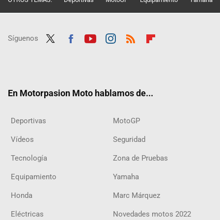
Síguenos
Twit
Fac
Yout
Inst
RSS
Flip
ter
ebo
ube
agra
boar
ok
m
d
En Motorpasion Moto hablamos de...
Deportivas
MotoGP
Vídeos
Seguridad
Tecnología
Zona de Pruebas
Equipamiento
Yamaha
Honda
Marc Márquez
Eléctricas
Novedades motos 2022