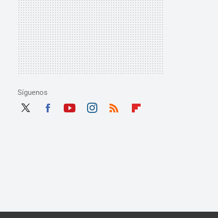
Síguenos
Twit
Fac
Yout
Inst
RSS
Flip
ter
ebo
ube
agra
boar
ok
m
d