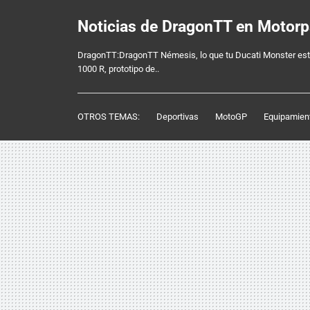
Noticias de DragonTT en Motor
DragonTT:DragonTT Némesis, lo que tu Ducati Monster est
1000 R, prototipo de..
OTROS TEMAS:
Deportivas
MotoGP
Equipamien