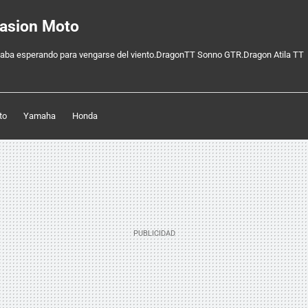
pasion Moto
aba esperando para vengarse del viento.DragonTT Sonno GTR.Dragon Atila TT
to
Yamaha
Honda