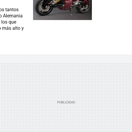
os tantos
 o Alemania
 los que
o más alto y