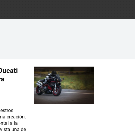
Ducati
ra
estros
ma creación,
ntal a la
 vista una de