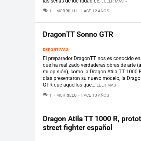
las señas de identidad de...
LEER MÁS »
COMENTARIOS
1
MORRILLU
HACE 12 AÑOS
DragonTT Sonno GTR
DEPORTIVAS
El preparador DragonTT nos es conocido en 
que ha realizado verdaderas obras de arte (
mi opinión), como la Dragon Atila TT 1000 
días presentaron su nuevo modelo, la Dra
GTR que aquellos que...
LEER MÁS »
COMENTARIOS
1
MORRILLU
HACE 13 AÑOS
Dragon Atila TT 1000 R, proto
street fighter español