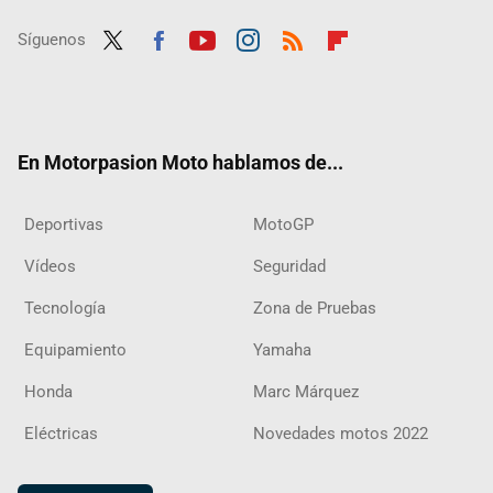
Síguenos
Twit
Fac
Yout
Inst
RSS
Flip
ter
ebo
ube
agra
boar
ok
m
d
En Motorpasion Moto hablamos de...
Deportivas
MotoGP
Vídeos
Seguridad
Tecnología
Zona de Pruebas
Equipamiento
Yamaha
Honda
Marc Márquez
Eléctricas
Novedades motos 2022