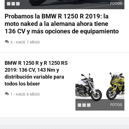
FOTOS
Probamos la BMW R 1250 R 2019: la
moto naked a la alemana ahora tiene
136 CV y más opciones de equipamiento
COMENTARIOS
3
HACE 7 AÑOS
BMW R 1250 R y R 1250 RS
2019: 136 CV, 143 Nm y
distribución variable para
todos los bóxer
COMENTARIOS
1
HACE 8 AÑOS
FOTOS