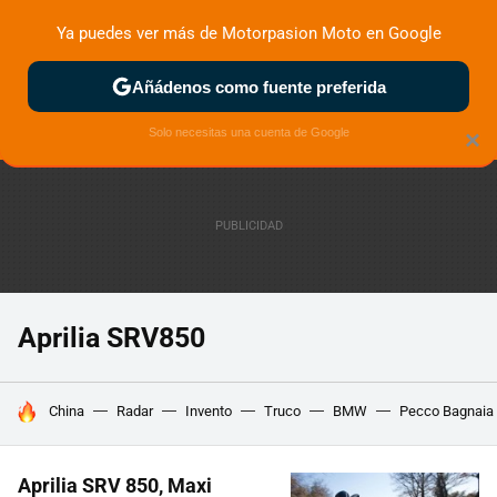
Ya puedes ver más de Motorpasion Moto en Google
ZONA DE PRUEBAS
DEPORTIVAS
MOTOS ELÉCTRICAS
Añádenos como fuente preferida
Solo necesitas una cuenta de Google
×
Aprilia SRV850
HOY SE HABLA DE
China
Radar
Invento
Truco
BMW
Pecco Bagnaia
Aprilia SRV 850, Maxi