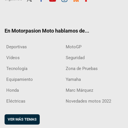
Twit
Fac
Yout
Inst
RSS
Flip
ter
ebo
ube
agra
boar
ok
m
d
En Motorpasion Moto hablamos de...
Deportivas
MotoGP
Vídeos
Seguridad
Tecnología
Zona de Pruebas
Equipamiento
Yamaha
Honda
Marc Márquez
Eléctricas
Novedades motos 2022
VER MÁS TEMAS