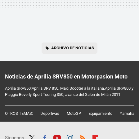
ARCHIVO DE NOTICIAS
Noticias de Aprilia SRV850 en Motorpasion Moto
Aprilia SRV850:Aprilia SRV 850, Maxi Scooter a la italiana.Aprilia SRV800 y
Piaggio Beverly Sport Touring 350, avance del Salón de Milán 2011
OTROS TEMAS:
Deportivas
MotoGP
Equipamiento
Yamaha
Síguenos