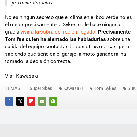
próximos dos años.
No es ningún secreto que el clima en el box verde no es
el mejor precisamente, a Sykes no le hace ninguna
gracia
vivir a la sobra del recién llegado
.
Precisamente
Tom fue quien ha alentado las habladurías
sobre una
salida del equipo contactando con otras marcas, pero
sabiendo que tiene en el garaje la moto ganadora, ha
tomado la decisión correcta.
Vía | Kawasaki
TEMAS
Superbikes
Kawasaki
Tom Sykes
SBK
FACEBOOK
TWITTER
FLIPBOARD
E-
WHATSAPP
MAIL