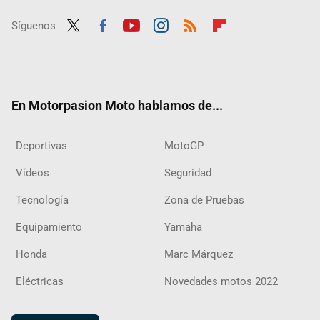
Síguenos
Twit
Fac
Yout
Inst
RSS
Flip
ter
ebo
ube
agra
boar
ok
m
d
En Motorpasion Moto hablamos de...
Deportivas
MotoGP
Vídeos
Seguridad
Tecnología
Zona de Pruebas
Equipamiento
Yamaha
Honda
Marc Márquez
Eléctricas
Novedades motos 2022