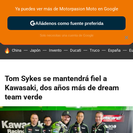
Ya puedes ver más de Motorpasion Moto en Google
ZONA DE PRUEBAS
DEPORTIVAS
MOTOS ELÉCTRICAS
Añádenos como fuente preferida
Solo necesitas una cuenta de Google
×
HOY SE HABLA DE
China
Japón
Invento
Ducati
Truco
España
Eu
Tom Sykes se mantendrá fiel a
Kawasaki, dos años más de dream
team verde