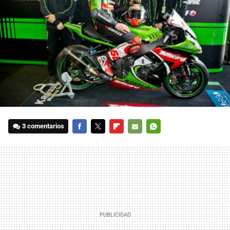
3 comentarios
FACEBOOK
TWITTER
FLIPBOARD
E-
WHATSAPP
MAIL