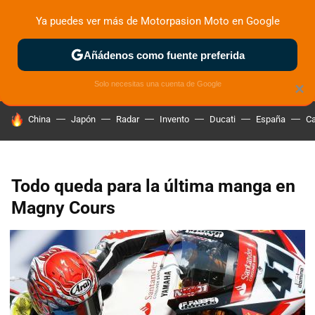
Ya puedes ver más de Motorpasion Moto en Google
ZONA DE PRUEBAS
DEPORTIVAS
MOTOS ELÉCTRICAS
Añádenos como fuente preferida
Solo necesitas una cuenta de Google
×
HOY SE HABLA DE
China
Japón
Radar
Invento
Ducati
España
Ca
Todo queda para la última manga en
Magny Cours