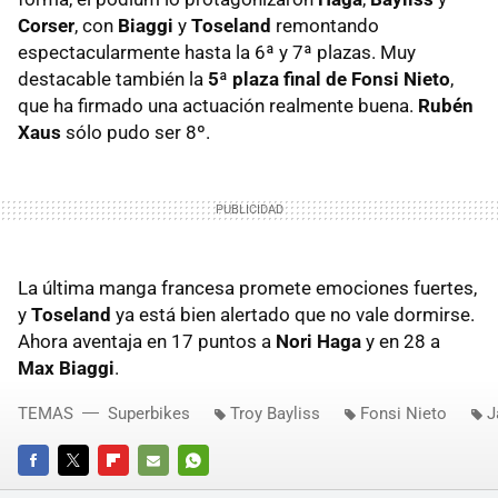
Corser
, con
Biaggi
y
Toseland
remontando
espectacularmente hasta la 6ª y 7ª plazas. Muy
destacable también la
5ª plaza final de Fonsi Nieto
,
que ha firmado una actuación realmente buena.
Rubén
Xaus
sólo pudo ser 8º.
La última manga francesa promete emociones fuertes,
y
Toseland
ya está bien alertado que no vale dormirse.
Ahora aventaja en 17 puntos a
Nori Haga
y en 28 a
Max Biaggi
.
TEMAS
Superbikes
Troy Bayliss
Fonsi Nieto
J
FACEBOOK
TWITTER
FLIPBOARD
E-
WHATSAPP