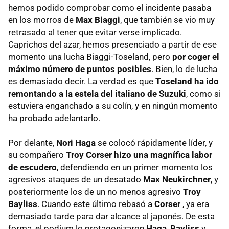
hemos podido comprobar como el incidente pasaba
en los morros de
Max Biaggi
, que también se vio muy
retrasado al tener que evitar verse implicado.
Caprichos del azar, hemos presenciado a partir de ese
momento una lucha Biaggi-Toseland, pero
por coger el
máximo número de puntos posibles
. Bien, lo de lucha
es demasiado decir. La verdad es que
Toseland ha ido
remontando a la estela del italiano de Suzuki
, como si
estuviera enganchado a su colín, y en ningún momento
ha probado adelantarlo.
Por delante,
Nori Haga
se colocó rápidamente líder, y
su compañero
Troy Corser hizo una magnífica labor
de escudero
, defendiendo en un primer momento los
agresivos ataques de un desatado
Max Neukirchner
, y
posteriormente los de un no menos agresivo
Troy
Bayliss
. Cuando este último rebasó a
Corser
, ya era
demasiado tarde para dar alcance al japonés. De esta
forma, el podium lo protagonizaron
Haga
,
Bayliss
y