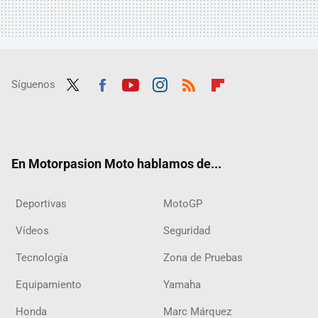
Síguenos
Twit
Fac
Yout
Inst
RSS
Flip
ter
ebo
ube
agra
boar
ok
m
d
En Motorpasion Moto hablamos de...
Deportivas
MotoGP
Vídeos
Seguridad
Tecnología
Zona de Pruebas
Equipamiento
Yamaha
Honda
Marc Márquez