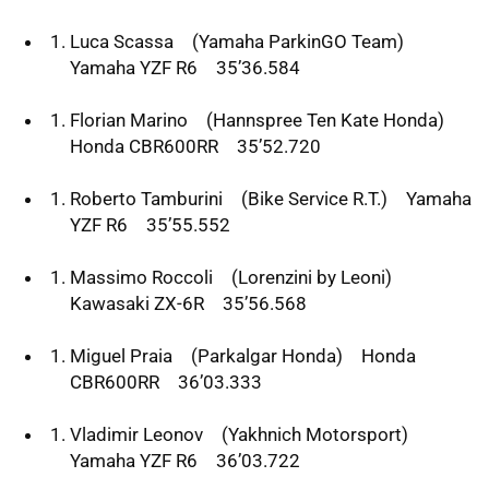
Luca Scassa (Yamaha ParkinGO Team)
Yamaha
YZF
R6 35’36.584
Florian Marino (Hannspree Ten Kate Honda)
Honda CBR600RR 35’52.720
Roberto Tamburini (Bike Service R.T.) Yamaha
YZF
R6 35’55.552
Massimo Roccoli (Lorenzini by Leoni)
Kawasaki ZX-6R 35’56.568
Miguel Praia (Parkalgar Honda) Honda
CBR600RR 36’03.333
Vladimir Leonov (Yakhnich Motorsport)
Yamaha
YZF
R6 36’03.722