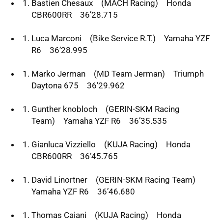
Bastien Chesaux (
MACH
Racing) Honda
CBR600RR 36’28.715
Luca Marconi (Bike Service R.T.) Yamaha
YZF
R6 36’28.995
Marko Jerman (MD Team Jerman) Triumph
Daytona 675 36’29.962
Gunther knobloch (
GERIN-SKM
Racing
Team) Yamaha
YZF
R6 36’35.535
Gianluca Vizziello (
KUJA
Racing) Honda
CBR600RR 36’45.765
David Linortner (
GERIN-SKM
Racing Team)
Yamaha
YZF
R6 36’46.680
Thomas Caiani (
KUJA
Racing) Honda