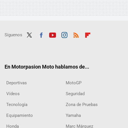
Síguenos
Twit
Fac
Yout
Inst
RSS
Flip
ter
ebo
ube
agra
boar
ok
m
d
En Motorpasion Moto hablamos de...
Deportivas
MotoGP
Vídeos
Seguridad
Tecnología
Zona de Pruebas
Equipamiento
Yamaha
Honda
Marc Márquez