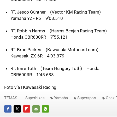
RT. Jesco Günther (Vector KM Racing Team)
Yamaha
YZF
R6 9’08.510
RT. Robbin Harms (Harms Benjan Racing Team)
Honda CBR600RR 7’55.121
RT. Broc Parkes (Kawasaki Motocard.com)
Kawasaki ZX-6R 4’03.379
RT. Imre Toth (Team Hungary Toth) Honda
CBR600RR 1’45.638
Foto vía | Kawasaki Racing
TEMAS
Superbikes
Yamaha
Supersport
Chaz 
FACEBOOK
TWITTER
FLIPBOARD
E-
WHATSAPP