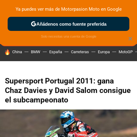
Ya puedes ver más de Motorpasion Moto en Google
ZONA DE PRUEBAS
DEPORTIVAS
MOTOS ELÉCTRICAS
Añádenos como fuente preferida
Solo necesitas una cuenta de Google
×
HOY SE HABLA DE
China
BMW
España
Carreteras
Europa
MotoGP
Supersport Portugal 2011: gana
Chaz Davies y David Salom consigue
el subcampeonato