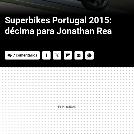
Superbikes Portugal 2015:
décima para Jonathan Rea
7 comentarios
FACEBOOK
TWITTER
FLIPBOARD
E-
WHATSAPP
MAIL