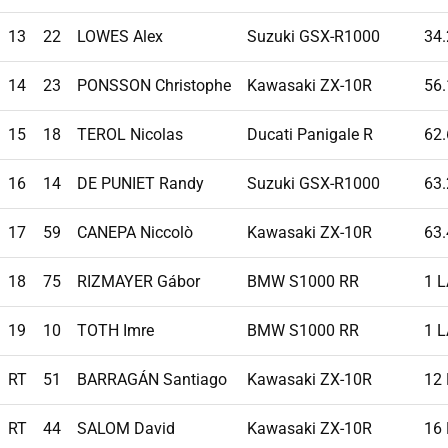
13
22
LOWES Alex
Suzuki GSX-R1000
34
14
23
PONSSON Christophe
Kawasaki ZX-10R
56
15
18
TEROL Nicolas
Ducati Panigale R
62
16
14
DE PUNIET Randy
Suzuki GSX-R1000
63
17
59
CANEPA Niccolò
Kawasaki ZX-10R
63
18
75
RIZMAYER Gábor
BMW S1000 RR
1 
19
10
TOTH Imre
BMW S1000 RR
1 
RT
51
BARRAGÁN Santiago
Kawasaki ZX-10R
12
RT
44
SALOM David
Kawasaki ZX-10R
16