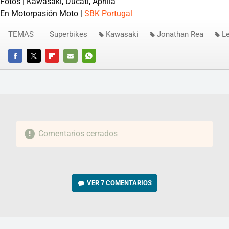
Fotos | Kawasaki, Ducati, Aprilia
En Motorpasión Moto |
SBK Portugal
TEMAS
Superbikes
Kawasaki
Jonathan Rea
L
FACEBOOK
TWITTER
FLIPBOARD
E-
WHATSAPP
MAIL
Comentarios cerrados
VER
7 COMENTARIOS