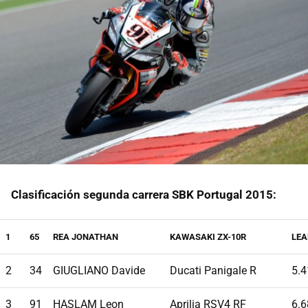
Clasificación segunda carrera SBK Portugal 2015:
1
65
REA JONATHAN
KAWASAKI ZX-10R
LEA
2
34
GIUGLIANO Davide
Ducati Panigale R
5.4
3
91
HASLAM Leon
Aprilia RSV4 RF
6.6