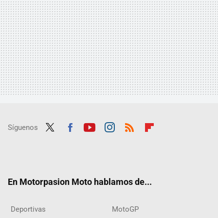
Síguenos
Twit
Fac
Yout
Inst
RSS
Flip
ter
ebo
ube
agra
boar
ok
m
d
En Motorpasion Moto hablamos de...
Deportivas
MotoGP