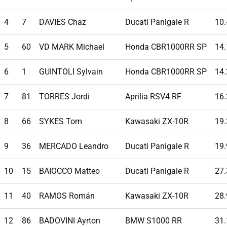
4
7
DAVIES Chaz
Ducati Panigale R
10
5
60
VD MARK Michael
Honda CBR1000RR SP
14
6
1
GUINTOLI Sylvain
Honda CBR1000RR SP
14
7
81
TORRES Jordi
Aprilia RSV4 RF
16
8
66
SYKES Tom
Kawasaki ZX-10R
19
9
36
MERCADO Leandro
Ducati Panigale R
19
10
15
BAIOCCO Matteo
Ducati Panigale R
27
11
40
RAMOS Román
Kawasaki ZX-10R
28
12
86
BADOVINI Ayrton
BMW S1000 RR
31