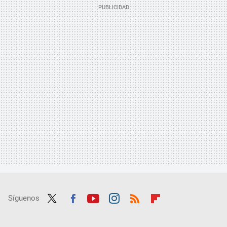
Síguenos
Twit
Fac
Yout
Inst
RSS
Flip