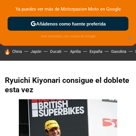
Ya puedes ver más de Motorpasion Moto en Google
ZONA DE PRUEBAS
DEPORTIVAS
MOTOS ELÉCTRICAS
Añádenos como fuente preferida
Solo necesitas una cuenta de Google
×
HOY SE HABLA DE
China
Japón
Ducati
Aprilia
España
Gasolina
Ryuichi Kiyonari consigue el doblete
esta vez