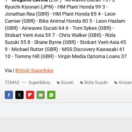
Ryuichi Kiyonari (JPN) - HM Plant Honda 99 3 -
Jonathan Rea (GBR) - HM Plant Honda 85 4 - Leon
Camier (GBR) - Bike Animal Honda 80 5 - Leon Haslam
(GBR) - Airwaves Ducati 64 6 - Tom Sykes (GBR) -
Stobart Vent-Axia 59 7 - Chris Walker (GBR) - Rizla
Suzuki 55 8 - Shane Byrne (GBR) - Stobart Vent-Axia 45
9 - Michael Rutter (GBR) - MSS Discovery Kawasaki 41
10 - Tommy Hill (GBR) - Virgin Media Optoma Loans 37
Vía |
British Superbike
TEMAS
Superbikes
Ducati
Rizla Suzuki
Airwav
FACEBOOK
TWITTER
FLIPBOARD
E-
WHATSAPP
MAIL