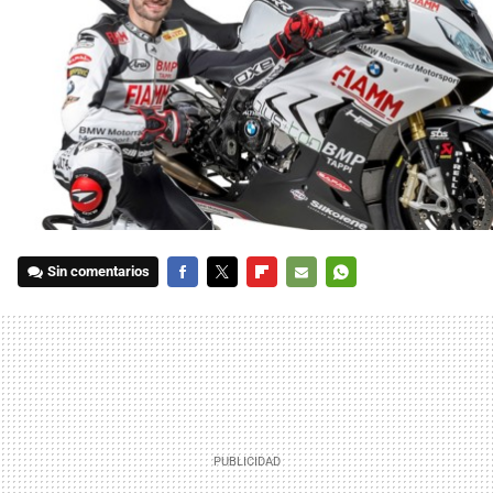
Sin comentarios
FACEBOOK
TWITTER
FLIPBOARD
E-
WHATSAPP
MAIL