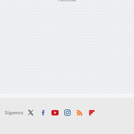
Síguenos
Twit
Fac
Yout
Inst
RSS
Flip
ter
ebo
ube
agra
boar