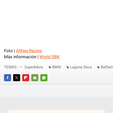
Foto |
Althea Racing
Más información |
World SBK
TEMAS
Superbikes
BMW
Laguna Seca
Raffae
FACEBOOK
TWITTER
FLIPBOARD
E-
WHATSAPP
MAIL