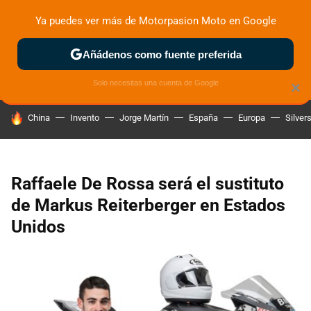
Ya puedes ver más de Motorpasion Moto en Google
ZONA DE PRUEBAS
DEPORTIVAS
MOTOS ELÉCTRICAS
Añádenos como fuente preferida
Solo necesitas una cuenta de Google
×
HOY SE HABLA DE
China
Invento
Jorge Martín
España
Europa
Silver
Raffaele De Rossa será el sustituto
de Markus Reiterberger en Estados
Unidos