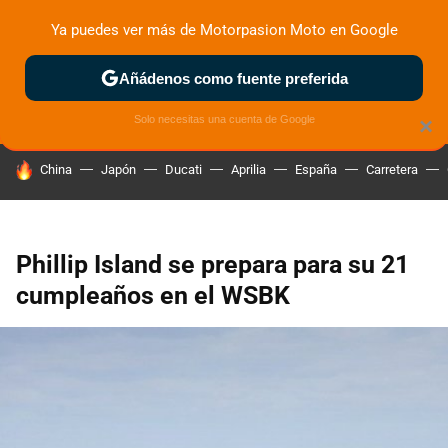
Ya puedes ver más de Motorpasion Moto en Google
ZONA DE PRUEBAS
DEPORTIVAS
MOTOS ELÉCTRICAS
Añádenos como fuente preferida
Solo necesitas una cuenta de Google
×
HOY SE HABLA DE
China
Japón
Ducati
Aprilia
España
Carretera
Phillip Island se prepara para su 21
cumpleaños en el WSBK