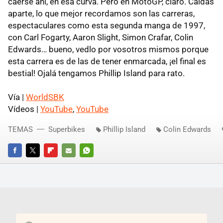
caerse ahí, en esa curva. Pero en MotoGP, claro. Caídas
aparte, lo que mejor recordamos son las carreras,
espectaculares como esta segunda manga de 1997,
con Carl Fogarty, Aaron Slight, Simon Crafar, Colin
Edwards… bueno, vedlo por vosotros mismos porque
esta carrera es de las de tener enmarcada, ¡el final es
bestial! Ojalá tengamos Phillip Island para rato.
Vía |
WorldSBK
Vídeos |
YouTube
,
YouTube
TEMAS
Superbikes
Phillip Island
Colin Edwards
FACEBOOK
TWITTER
FLIPBOARD
E-
WHATSAPP
MAIL