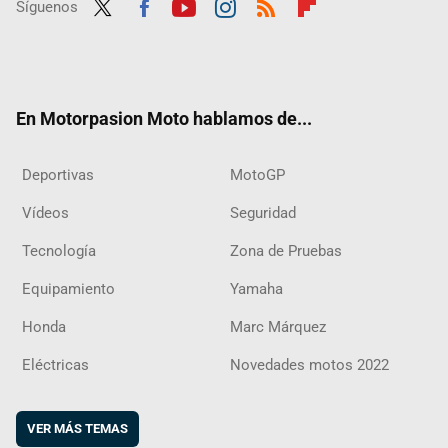
Síguenos
Twit
Fac
Yout
Inst
RSS
Flip
ter
ebo
ube
agra
boar
ok
m
d
En Motorpasion Moto hablamos de...
Deportivas
MotoGP
Vídeos
Seguridad
Tecnología
Zona de Pruebas
Equipamiento
Yamaha
Honda
Marc Márquez
Eléctricas
Novedades motos 2022
VER MÁS TEMAS