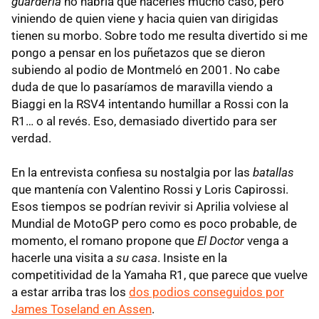
guardería
no habría que hacerles mucho caso, pero
viniendo de quien viene y hacia quien van dirigidas
tienen su morbo. Sobre todo me resulta divertido si me
pongo a pensar en los puñetazos que se dieron
subiendo al podio de Montmeló en 2001. No cabe
duda de que lo pasaríamos de maravilla viendo a
Biaggi en la RSV4 intentando humillar a Rossi con la
R1… o al revés. Eso, demasiado divertido para ser
verdad.
En la entrevista confiesa su nostalgia por las
batallas
que mantenía con Valentino Rossi y Loris Capirossi.
Esos tiempos se podrían revivir si Aprilia volviese al
Mundial de MotoGP pero como es poco probable, de
momento, el romano propone que
El Doctor
venga a
hacerle una visita a
su casa
. Insiste en la
competitividad de la Yamaha R1, que parece que vuelve
a estar arriba tras los
dos podios conseguidos por
James Toseland en Assen
.