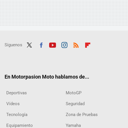
Síguenos
Twit
Fac
Yout
Inst
RSS
Flip
ter
ebo
ube
agra
boar
ok
m
d
En Motorpasion Moto hablamos de...
Deportivas
MotoGP
Vídeos
Seguridad
Tecnología
Zona de Pruebas
Equipamiento
Yamaha