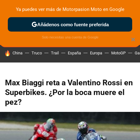
Ya puedes ver más de Motorpasion Moto en Google
ZONA DE PRUEBAS
DEPORTIVAS
MOTOS ELÉCTRICAS
Añádenos como fuente preferida
Solo necesitas una cuenta de Google
×
HOY SE HABLA DE
China
Truco
Trail
España
Europa
MotoGP
Ga
Max Biaggi reta a Valentino Rossi en
Superbikes. ¿Por la boca muere el
pez?