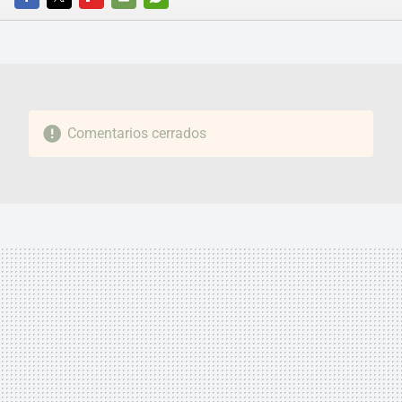
FACEBOOK
TWITTER
FLIPBOARD
E-
WHATSAPP
MAIL
Comentarios cerrados