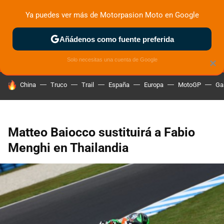
Ya puedes ver más de Motorpasion Moto en Google
MENÚ
NUEVO
Añádenos como fuente preferida
ZONA DE PRUEBAS
DEPORTIVAS
MOTOS ELÉCTRICAS
Solo necesitas una cuenta de Google
×
HOY SE HABLA DE
China
Truco
Trail
España
Europa
MotoGP
Ga
Matteo Baiocco sustituirá a Fabio
Menghi en Thailandia