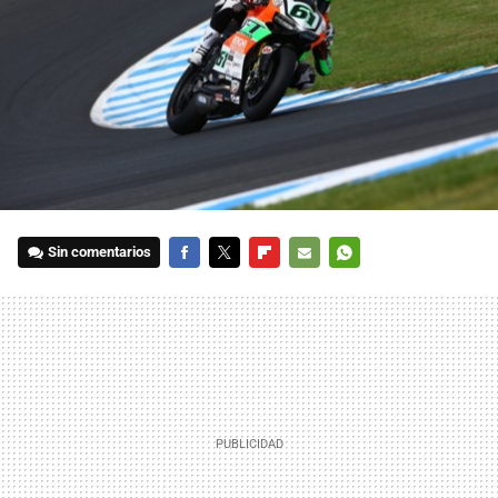
Sin comentarios
FACEBOOK
TWITTER
FLIPBOARD
E-
WHATSAPP
MAIL