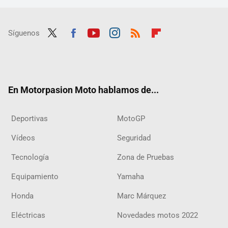
Síguenos
Twit
Fac
Yout
Inst
RSS
Flip
ter
ebo
ube
agra
boar
ok
m
d
En Motorpasion Moto hablamos de...
Deportivas
MotoGP
Vídeos
Seguridad
Tecnología
Zona de Pruebas
Equipamiento
Yamaha
Honda
Marc Márquez
Eléctricas
Novedades motos 2022