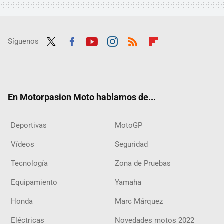
Síguenos
Twit
Fac
Yout
Inst
RSS
Flip
ter
ebo
ube
agra
boar
ok
m
d
En Motorpasion Moto hablamos de...
Deportivas
MotoGP
Vídeos
Seguridad
Tecnología
Zona de Pruebas
Equipamiento
Yamaha
Honda
Marc Márquez
Eléctricas
Novedades motos 2022