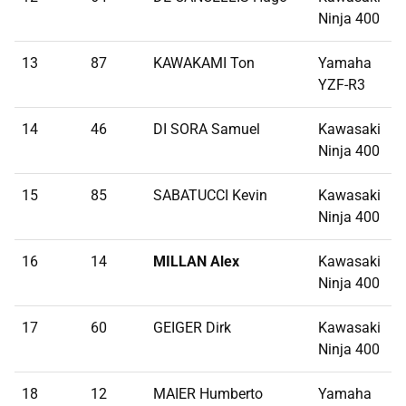
Ninja 400
13
87
KAWAKAMI Ton
Yamaha
1
YZF-R3
14
46
DI SORA Samuel
Kawasaki
1
Ninja 400
15
85
SABATUCCI Kevin
Kawasaki
1
Ninja 400
16
14
MILLAN Alex
Kawasaki
1
Ninja 400
17
60
GEIGER Dirk
Kawasaki
1
Ninja 400
18
12
MAIER Humberto
Yamaha
2