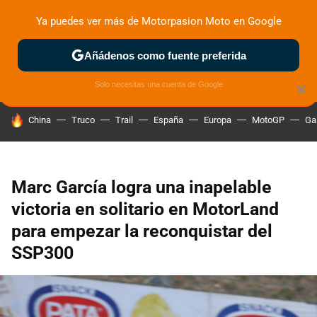
Ya puedes ver más de Motorpasion Moto en Google
ZONA DE PRUEBAS
DEPORTIVAS
MOTOS ELÉCTRICAS
Añádenos como fuente preferida
Solo necesitas una cuenta de Google
×
HOY SE HABLA DE
China
Truco
Trail
España
Europa
MotoGP
Ga
Marc García logra una inapelable
victoria en solitario en MotorLand
para empezar la reconquistar del
SSP300