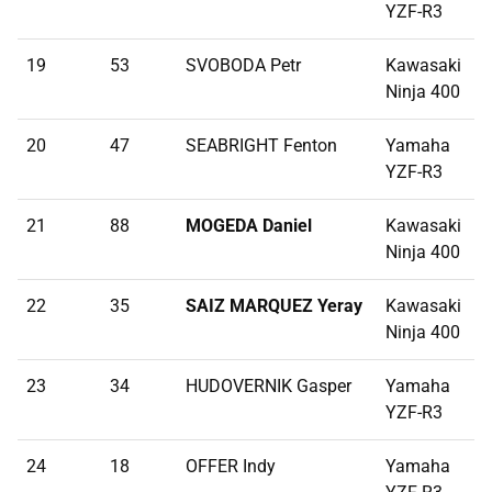
YZF-R3
19
53
SVOBODA Petr
Kawasaki
2
Ninja 400
20
47
SEABRIGHT Fenton
Yamaha
2
YZF-R3
21
88
MOGEDA Daniel
Kawasaki
3
Ninja 400
22
35
SAIZ MARQUEZ Yeray
Kawasaki
3
Ninja 400
23
34
HUDOVERNIK Gasper
Yamaha
5
YZF-R3
24
18
OFFER Indy
Yamaha
> 