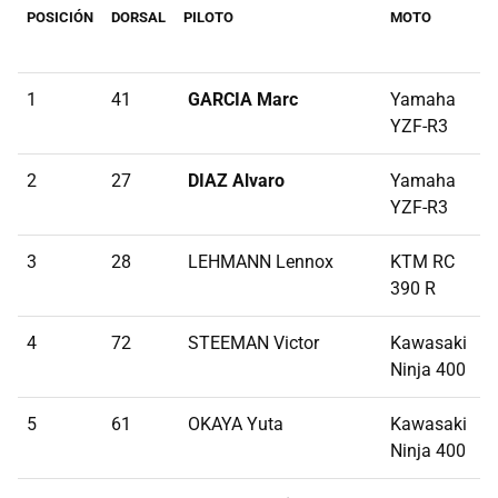
POSICIÓN
DORSAL
PILOTO
MOTO
DI
1
41
GARCIA Marc
Yamaha
YZF-R3
2
27
DIAZ Alvaro
Yamaha
4
YZF-R3
3
28
LEHMANN Lennox
KTM RC
9
390 R
4
72
STEEMAN Victor
Kawasaki
9
Ninja 400
5
61
OKAYA Yuta
Kawasaki
9
Ninja 400