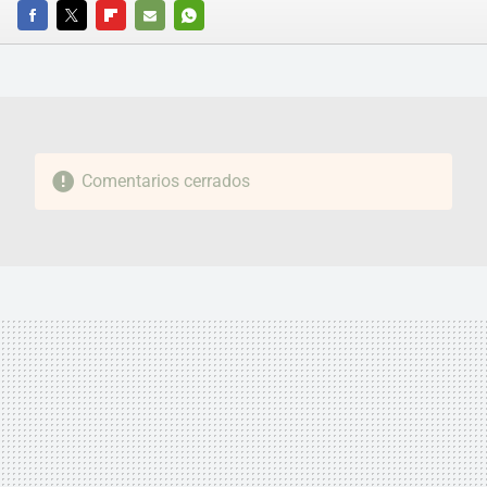
FACEBOOK
TWITTER
FLIPBOARD
E-
WHATSAPP
MAIL
Comentarios cerrados