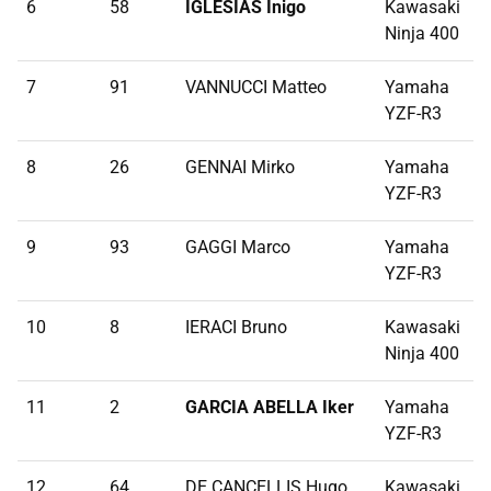
6
58
IGLESIAS Inigo
Kawasaki
9
Ninja 400
7
91
VANNUCCI Matteo
Yamaha
1
YZF-R3
8
26
GENNAI Mirko
Yamaha
1
YZF-R3
9
93
GAGGI Marco
Yamaha
1
YZF-R3
10
8
IERACI Bruno
Kawasaki
1
Ninja 400
11
2
GARCIA ABELLA Iker
Yamaha
1
YZF-R3
12
64
DE CANCELLIS Hugo
Kawasaki
1