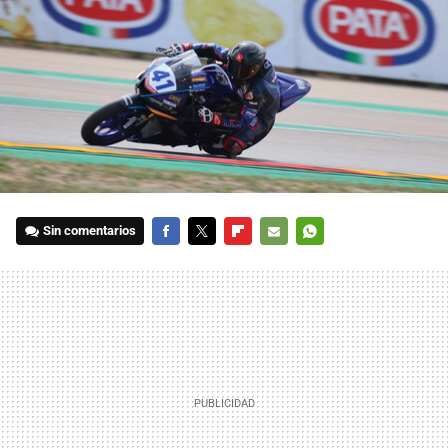
Sin comentarios
FACEBOOK
TWITTER
FLIPBOARD
E-
WHATSAPP
MAIL