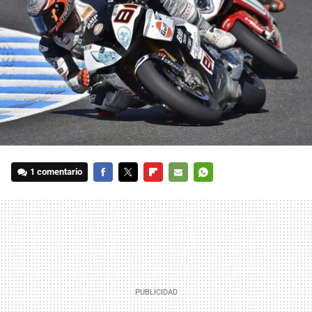
1 comentario
FACEBOOK
TWITTER
FLIPBOARD
E-
WHATSAPP
MAIL