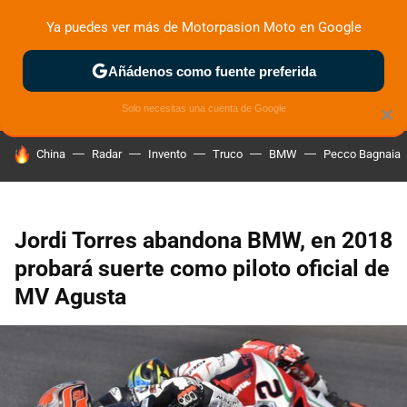
Ya puedes ver más de Motorpasion Moto en Google
ZONA DE PRUEBAS
DEPORTIVAS
MOTOS ELÉCTRICAS
Añádenos como fuente preferida
Solo necesitas una cuenta de Google
×
HOY SE HABLA DE
China
Radar
Invento
Truco
BMW
Pecco Bagnaia
Jordi Torres abandona BMW, en 2018
probará suerte como piloto oficial de
MV Agusta