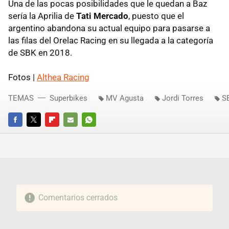
Una de las pocas posibilidades que le quedan a Baz
sería la Aprilia de
Tati Mercado
, puesto que el
argentino abandona su actual equipo para pasarse a
las filas del Orelac Racing en su llegada a la categoría
de SBK en 2018.
Fotos |
Althea Racing
TEMAS
Superbikes
MV Agusta
Jordi Torres
S
FACEBOOK
TWITTER
FLIPBOARD
E-
WHATSAPP
MAIL
Comentarios cerrados