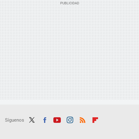
Síguenos
Twit
Fac
Yout
Inst
RSS
Flip