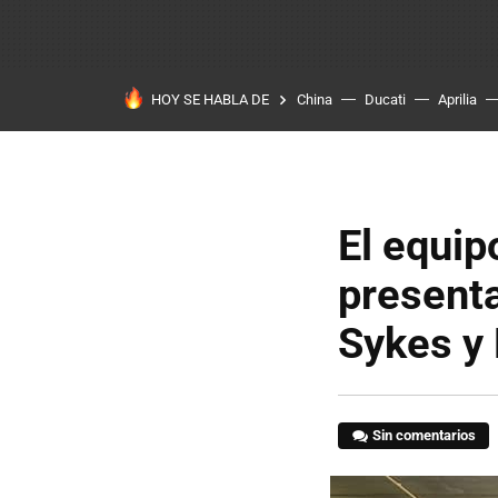
HOY SE HABLA DE
China
Ducati
Aprilia
El equi
present
Sykes y
Sin comentarios