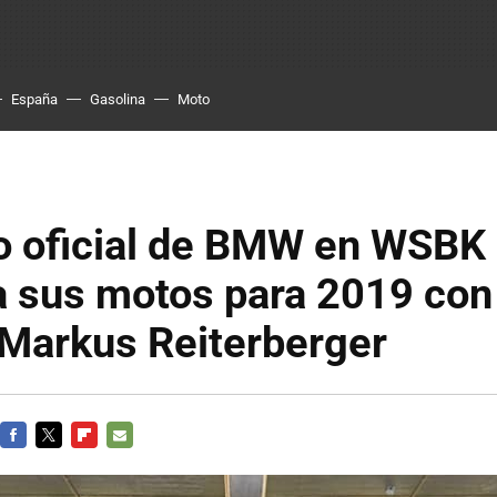
España
Gasolina
Moto
po oficial de BMW en WSBK
a sus motos para 2019 co
 Markus Reiterberger
FACEBOOK
TWITTER
FLIPBOARD
E-
MAIL