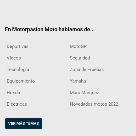
Twit
Fac
Yout
Inst
RSS
Flip
ter
ebo
ube
agra
boar
ok
m
d
En Motorpasion Moto hablamos de...
Deportivas
MotoGP
Vídeos
Seguridad
Tecnología
Zona de Pruebas
Equipamiento
Yamaha
Honda
Marc Márquez
Eléctricas
Novedades motos 2022
VER MÁS TEMAS