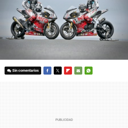
Sin comentarios
FACEBOOK
TWITTER
FLIPBOARD
E-
WHATSAPP
MAIL