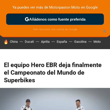
Ya puedes ver más de Motorpasion Moto en Google
ZONA DE PRUEBAS
DEPORTIVAS
MOTOS ELÉCTRICAS
Añádenos como fuente preferida
Solo necesitas una cuenta de Google
×
HOY SE HABLA DE
China
Ducati
Aprilia
España
Gasolina
Moto
El equipo Hero EBR deja finalmente
el Campeonato del Mundo de
Superbikes