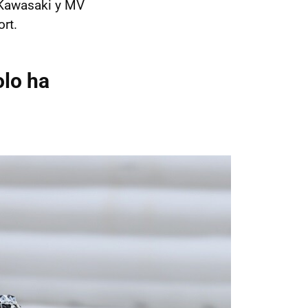
, Kawasaki y MV
rt.
olo ha