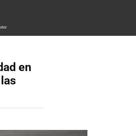
otor
dad en
las