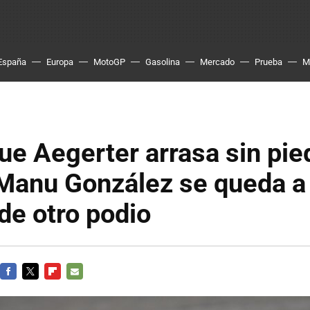
España
Europa
MotoGP
Gasolina
Mercado
Prueba
M
e Aegerter arrasa sin pie
Manu González se queda a 
de otro podio
FACEBOOK
TWITTER
FLIPBOARD
E-
MAIL