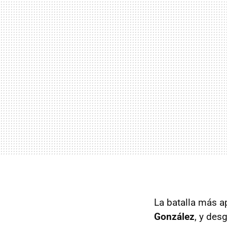
La batalla más a
González
, y des