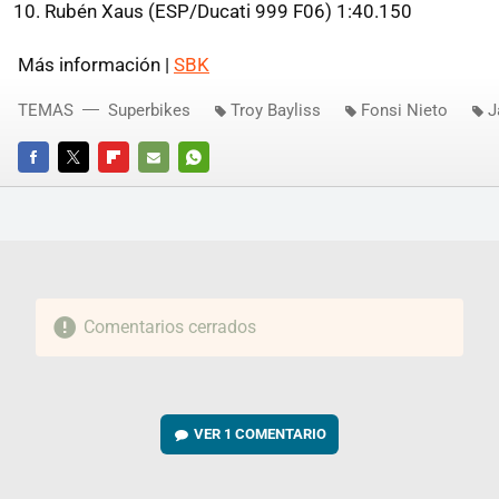
Rubén Xaus (ESP/Ducati 999 F06) 1:40.150
Más información |
SBK
TEMAS
Superbikes
Troy Bayliss
Fonsi Nieto
J
FACEBOOK
TWITTER
FLIPBOARD
E-
WHATSAPP
MAIL
Comentarios cerrados
VER
1 COMENTARIO