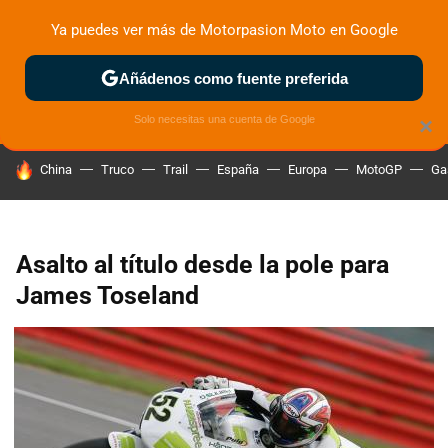
Ya puedes ver más de Motorpasion Moto en Google
ZONA DE PRUEBAS
DEPORTIVAS
MOTOS ELÉCTRICAS
Añádenos como fuente preferida
Solo necesitas una cuenta de Google
×
HOY SE HABLA DE
China
Truco
Trail
España
Europa
MotoGP
Ga
Asalto al título desde la pole para
James Toseland