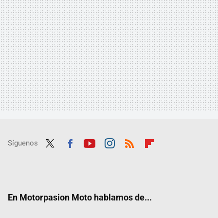
Síguenos
Twit
Fac
Yout
Inst
RSS
Flip
ter
ebo
ube
agra
boar
ok
m
d
En Motorpasion Moto hablamos de...