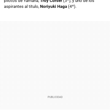
pilotos de Yamaha,
Troy Corser
(3º), y uno de los
aspirantes al título,
Noriyuki Haga
(4º).