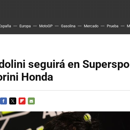
España
Europa
MotoGP
Gasolina
Mercado
Prueba
M
dolini seguirá en Superspo
orini Honda
FACEBOOK
TWITTER
FLIPBOARD
E-
MAIL