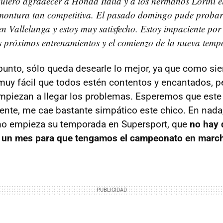
ero agradecer a Honda Italia y a los hermanos Lorini e
montura tan competitiva. El pasado domingo pude probar 
n Vallelunga y estoy muy satisfecho. Estoy impaciente por 
s próximos entrenamientos y el comienzo de la nueva temp
punto, sólo queda desearle lo mejor, ya que como sie
 muy fácil que todos estén contentos y encantados, p
empiezan a llegar los problemas. Esperemos que este 
nte, me cae bastante simpático este chico. En nada
o empieza su temporada en Supersport, que
no hay 
un mes para que tengamos el campeonato en marc