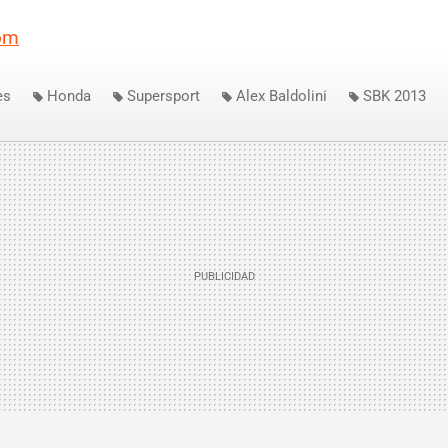
om
es
Honda
Supersport
Alex Baldolini
SBK 2013