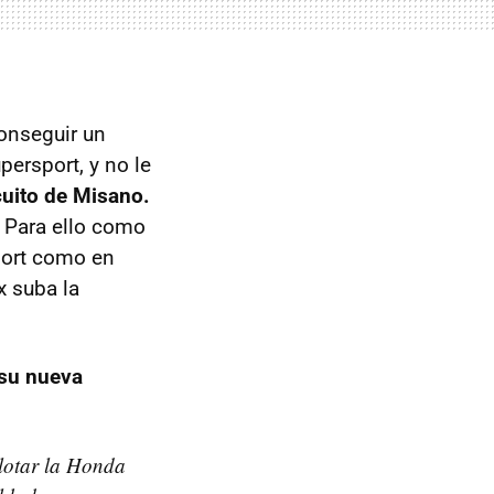
onseguir un
persport, y no le
cuito de Misano.
. Para ello como
sport como en
x suba la
 su nueva
lotar la Honda