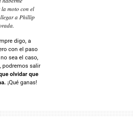
l haberme
la moto con el
llegar a Phillip
orada.
mpre digo, a
ero con el paso
no sea el caso,
, podremos salir
que olvidar que
ha.
¡Qué ganas!