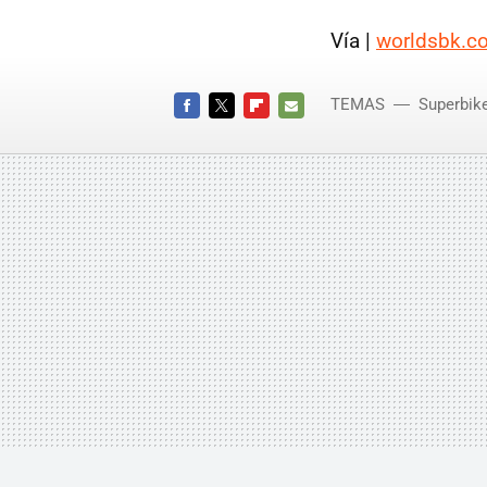
Vía |
worldsbk.c
TEMAS
Superbik
FACEBOOK
TWITTER
FLIPBOARD
E-
MAIL