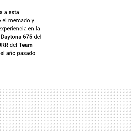
a a esta
e el mercado y
 experiencia en la
 Daytona 675
del
0RR
del
Team
 el año pasado