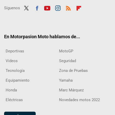
Síguenos
Twit
Fac
Yout
Inst
RSS
Flip
ter
ebo
ube
agra
boar
ok
m
d
En Motorpasion Moto hablamos de...
Deportivas
MotoGP
Vídeos
Seguridad
Tecnología
Zona de Pruebas
Equipamiento
Yamaha
Honda
Marc Márquez
Eléctricas
Novedades motos 2022