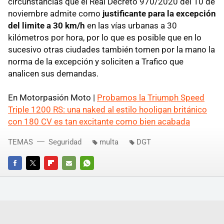
circunstancias que el Real Decreto 970/2020 del 10 de
noviembre admite como
justificante para la excepción
del limite a 30 km/h
en las vías urbanas a 30
kilómetros por hora, por lo que es posible que en lo
sucesivo otras ciudades también tomen por la mano la
norma de la excepción y soliciten a Trafico que
analicen sus demandas.
En Motorpasión Moto |
Probamos la Triumph Speed
Triple 1200 RS: una naked al estilo hooligan británico
con 180 CV es tan excitante como bien acabada
TEMAS
Seguridad
multa
DGT
FACEBOOK
TWITTER
FLIPBOARD
E-
WHATSAPP
MAIL