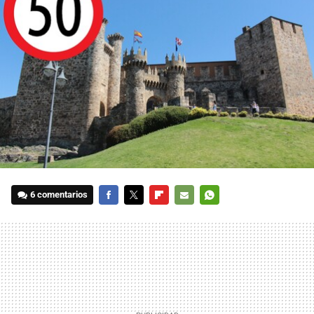
6 comentarios
FACEBOOK
TWITTER
FLIPBOARD
E-
WHATSAPP
MAIL