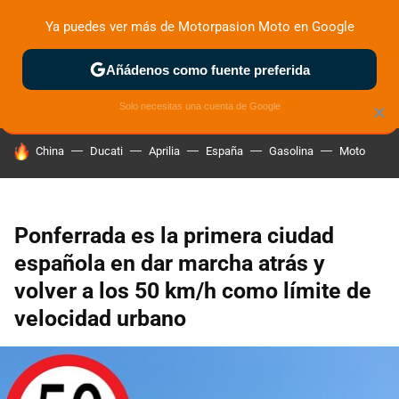
Ya puedes ver más de Motorpasion Moto en Google
ZONA DE PRUEBAS
DEPORTIVAS
MOTOS ELÉCTRICAS
Añádenos como fuente preferida
Solo necesitas una cuenta de Google
×
HOY SE HABLA DE
China
Ducati
Aprilia
España
Gasolina
Moto
Ponferrada es la primera ciudad
española en dar marcha atrás y
volver a los 50 km/h como límite de
velocidad urbano