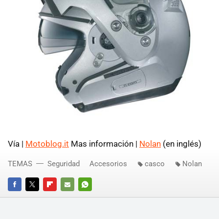
Vía |
Motoblog.it
Mas información |
Nolan
(en inglés)
TEMAS
Seguridad
Accesorios
casco
Nolan
FACEBOOK
TWITTER
FLIPBOARD
E-
WHATSAPP
MAIL