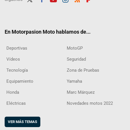
Twit
Fac
Yout
Inst
RSS
Flip
ter
ebo
ube
agra
boar
ok
m
d
En Motorpasion Moto hablamos de...
Deportivas
MotoGP
Vídeos
Seguridad
Tecnología
Zona de Pruebas
Equipamiento
Yamaha
Honda
Marc Márquez
Eléctricas
Novedades motos 2022
VER MÁS TEMAS