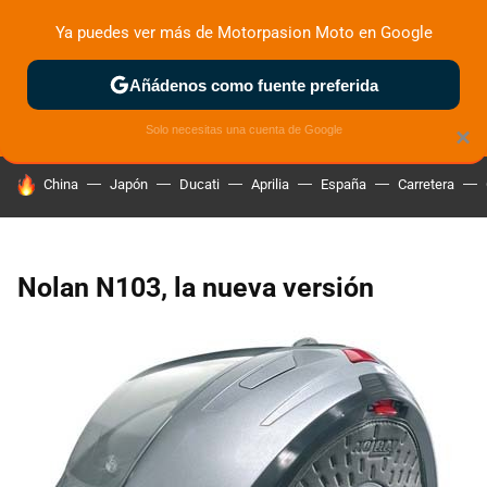
Ya puedes ver más de Motorpasion Moto en Google
ZONA DE PRUEBAS
DEPORTIVAS
MOTOS ELÉCTRICAS
Añádenos como fuente preferida
Solo necesitas una cuenta de Google
×
HOY SE HABLA DE
China
Japón
Ducati
Aprilia
España
Carretera
Nolan N103, la nueva versión