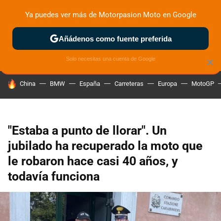
Ya puedes ver más de Motorpasion Moto en Google
ZONA DE PRUEBAS
DEPORTIVAS
MOTOS ELÉCTRICAS
Añádenos como fuente preferida
Solo necesitas una cuenta de Google
×
HOY SE HABLA DE
China
BMW
España
Carreteras
Europa
MotoGP
"Estaba a punto de llorar". Un
jubilado ha recuperado la moto que
le robaron hace casi 40 años, y
todavía funciona