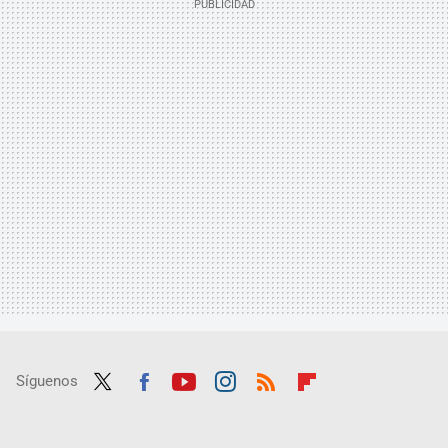
Síguenos
Twit
Fac
Yout
Inst
RSS
Flip
ter
ebo
ube
agra
boar