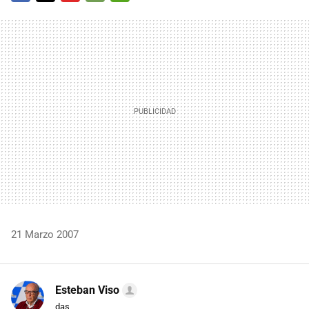
FACEBOOK
TWITTER
FLIPBOARD
E-
WHATSAPP
MAIL
21 Marzo 2007
Esteban Viso
das