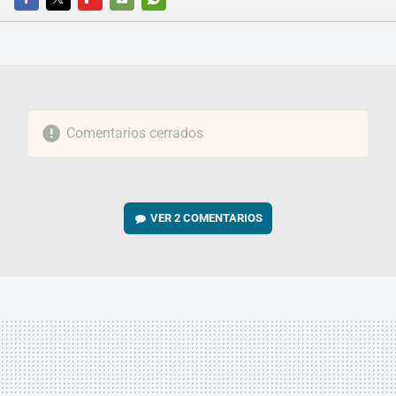
FACEBOOK
TWITTER
FLIPBOARD
E-
WHATSAPP
MAIL
Comentarios cerrados
VER
2 COMENTARIOS