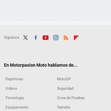
Síguenos
Twit
Fac
Yout
Inst
RSS
Flip
ter
ebo
ube
agra
boar
ok
m
d
En Motorpasion Moto hablamos de...
Deportivas
MotoGP
Vídeos
Seguridad
Tecnología
Zona de Pruebas
Equipamiento
Yamaha