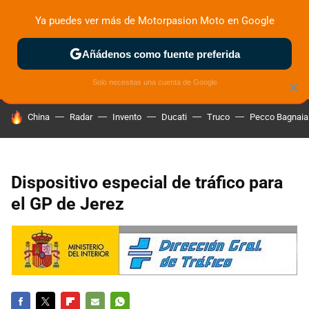
Ya puedes ver más de Motorpasion Moto en Google
ZONA DE PRUEBAS
DEPORTIVAS
MOTOS ELÉCTRICAS
Añádenos como fuente preferida
Solo necesitas una cuenta de Google
×
HOY SE HABLA DE
China
Radar
Invento
Ducati
Truco
Pecco Bagnaia
Dispositivo especial de tráfico para
el GP de Jerez