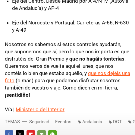
Eje del Centro. Desde Madrid por A-4/N-IV (Autovía
de Andalucía) y AP-4
Eje del Noroeste y Portugal. Carreteras A-66, N-630
y A-49
Nosotros no sabemos si estos controles ayudarán,
que suponemos que sí, pero lo que nos importa es que
disfrutéis del Gran Premio y
que no hagáis tonterías
.
Queremos veros de vuelta aquí el lunes, que nos
contéis lo bien que estaba aquéllo, y
que nos dejéis una
foto
(o más) para que podamos disfrutar nosotros
también de vuestro viaje. Como dicen en mi tierra,
¡sentidiño!
Vía |
Ministerio del Interior
TEMAS
Seguridad
Eventos
Andalucía
DGT
G