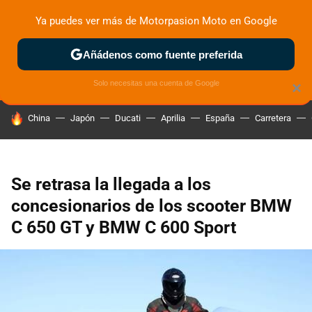
Ya puedes ver más de Motorpasion Moto en Google
ZONA DE PRUEBAS
DEPORTIVAS
MOTOS ELÉCTRICAS
Añádenos como fuente preferida
Solo necesitas una cuenta de Google
×
HOY SE HABLA DE
China
Japón
Ducati
Aprilia
España
Carretera
Se retrasa la llegada a los
concesionarios de los scooter BMW
C 650 GT y BMW C 600 Sport