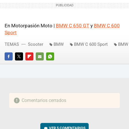
En Motorpasión Moto |
BMW
C 650 GT
y
BMW
C 600
Sport
TEMAS
Scooter
BMW
BMW C 600 Sport
BMW 
FACEBOOK
TWITTER
FLIPBOARD
E-
WHATSAPP
MAIL
Comentarios cerrados
VER
5 COMENTARIOS