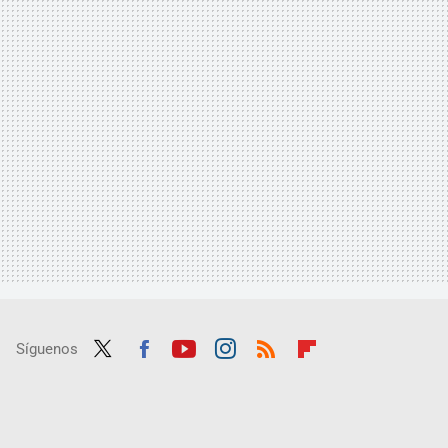
Síguenos
Twit
Fac
Yout
Inst
RSS
Flip
ter
ebo
ube
agra
boar
ok
m
d