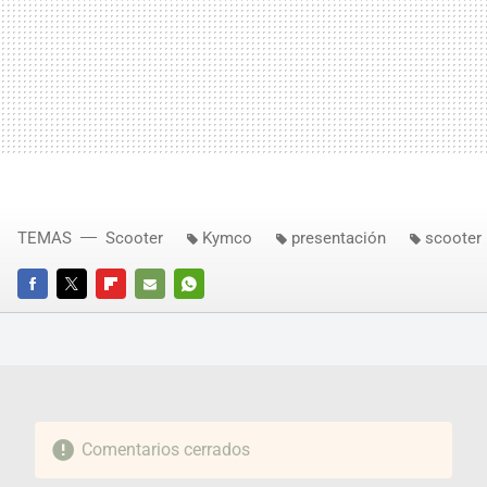
TEMAS
Scooter
Kymco
presentación
scooter
FACEBOOK
TWITTER
FLIPBOARD
E-
WHATSAPP
MAIL
Comentarios cerrados