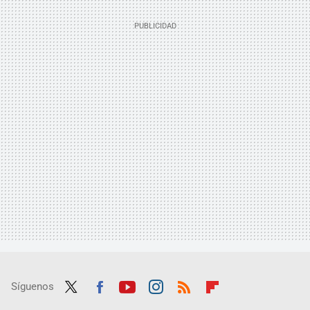
Síguenos
Twit
Fac
Yout
Inst
RSS
Flip