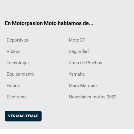
ter
ebo
ube
agra
boar
ok
m
d
En Motorpasion Moto hablamos de...
Deportivas
MotoGP
Vídeos
Seguridad
Tecnología
Zona de Pruebas
Equipamiento
Yamaha
Honda
Marc Márquez
Eléctricas
Novedades motos 2022
VER MÁS TEMAS