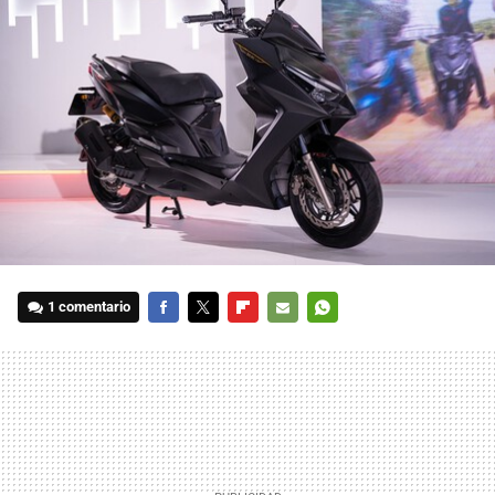
1 comentario
FACEBOOK
TWITTER
FLIPBOARD
E-
WHATSAPP
MAIL