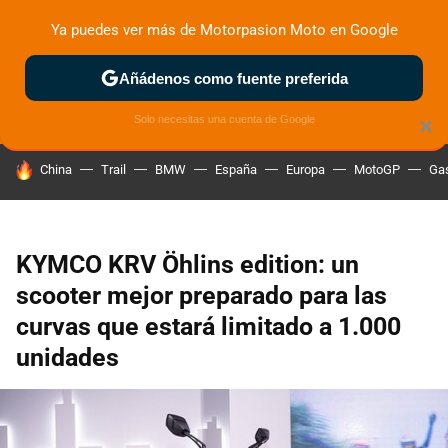
Ya puedes ver más de Motorpasion Moto en Google
ZONA DE PRUEBAS
DEPORTIVAS
MOTOS ELÉCTRICAS
Añádenos como fuente preferida
Solo necesitas una cuenta de Google
×
HOY SE HABLA DE
China
Trail
BMW
España
Europa
MotoGP
Gas
KYMCO KRV Öhlins edition: un
scooter mejor preparado para las
curvas que estará limitado a 1.000
unidades