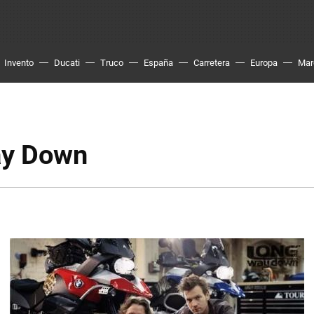
Invento
Ducati
Truco
España
Carretera
Europa
Mar
ay Down