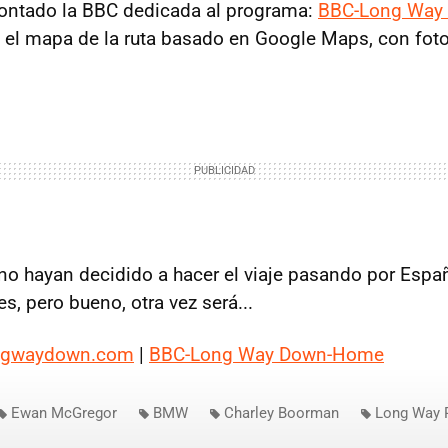
ontado la BBC dedicada al programa:
BBC-Long Way
a el mapa de la ruta basado en Google Maps, con fot
o hayan decidido a hacer el viaje pasando por Espa
s, pero bueno, otra vez será...
ogwaydown.com
|
BBC-Long Way Down-Home
Ewan McGregor
BMW
Charley Boorman
Long Way 