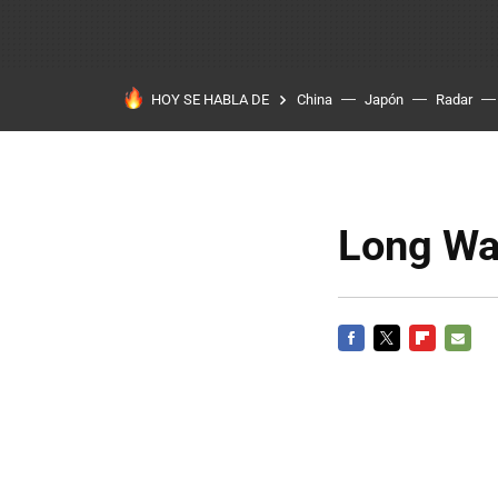
HOY SE HABLA DE
China
Japón
Radar
Long W
FACEBOOK
TWITTER
FLIPBOARD
E-
MAIL