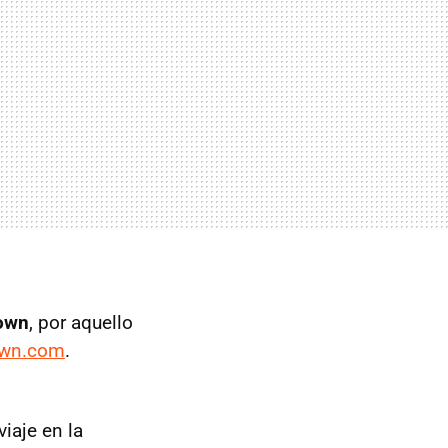
own
, por aquello
wn.com
.
viaje en la