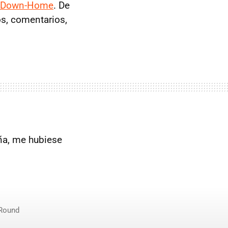
 Down-Home
. De
os, comentarios,
ña, me hubiese
Round