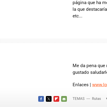
página que ha m
la que destacarí
etc...
Me da pena que n
gustado saludarle
Enlaces |
www.l
TEMAS
Rutas
FACEBOOK
TWITTER
FLIPBOARD
E-