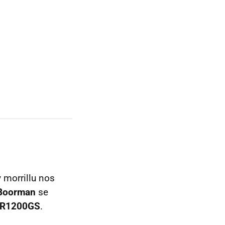
 morrillu nos
 Boorman
se
R1200GS
.