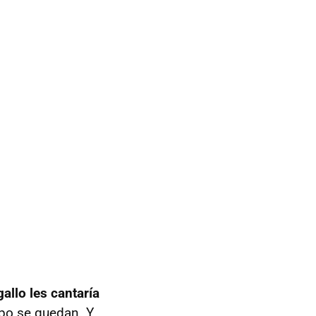
allo les cantaría
ipo se quedan. Y