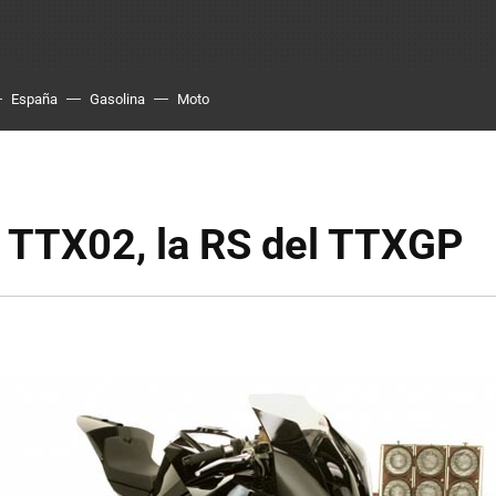
España
Gasolina
Moto
 TTX02, la RS del TTXGP