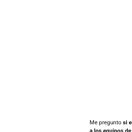
Me pregunto
si 
a los equipos d