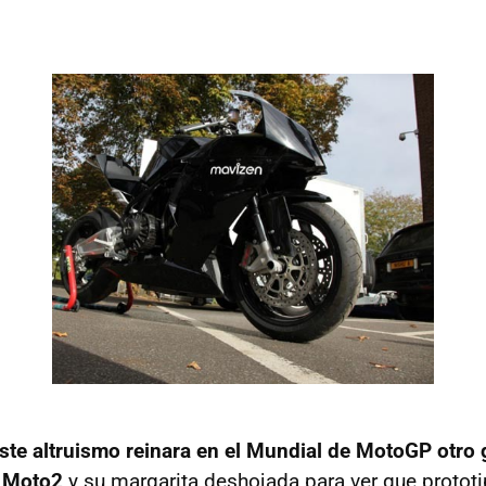
este altruismo reinara en el Mundial de MotoGP otro g
e Moto2
y su margarita deshojada para ver que protot