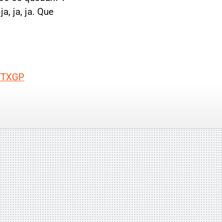
, ja, ja. Que
TTXGP