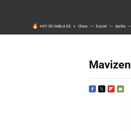
HOY SE HABLA DE
China
Ducati
Aprilia
Mavizen
FACEBOOK
TWITTER
FLIPBOARD
E-
MAIL