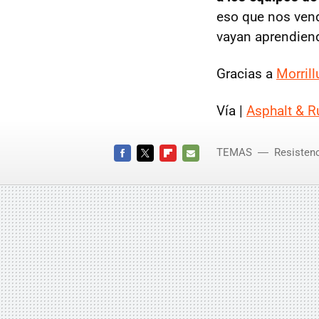
eso que nos vendi
vayan aprendien
Gracias a
Morril
Vía |
Asphalt & R
TEMAS
Resisten
FACEBOOK
TWITTER
FLIPBOARD
E-
MAIL