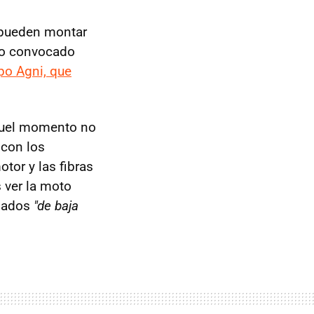
 pueden montar
ato convocado
po Agni, que
quel momento no
 con los
tor y las fibras
 ver la moto
inados
"de baja