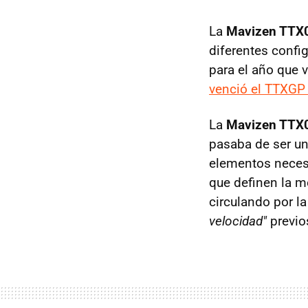
La
Mavizen TTX
diferentes confi
para el año que v
venció el TTXGP 
La
Mavizen TTX
pasaba de ser un
elementos necesa
que definen la m
circulando por l
velocidad"
previos