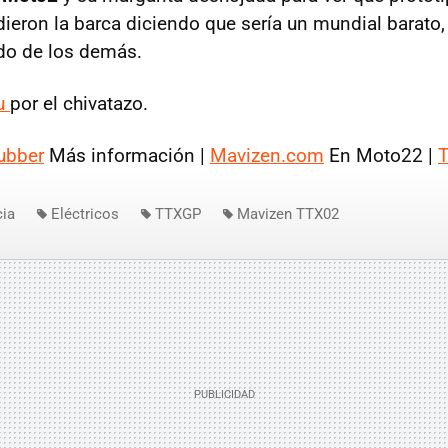
eron la barca diciendo que sería un mundial barato, ja
do de los demás.
lu
por el chivatazo.
ubber
Más información |
Mavizen.com
En Moto22 |
cia
Eléctricos
TTXGP
Mavizen TTX02