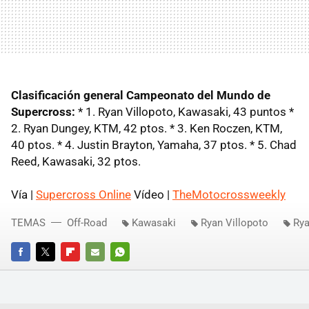
Clasificación general Campeonato del Mundo de
Supercross:
* 1. Ryan Villopoto, Kawasaki, 43 puntos *
2. Ryan Dungey, KTM, 42 ptos. * 3. Ken Roczen, KTM,
40 ptos. * 4. Justin Brayton, Yamaha, 37 ptos. * 5. Chad
Reed, Kawasaki, 32 ptos.
Vía |
Supercross Online
Vídeo |
TheMotocrossweekly
TEMAS
Off-Road
Kawasaki
Ryan Villopoto
Ry
FACEBOOK
TWITTER
FLIPBOARD
E-
WHATSAPP
MAIL