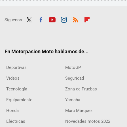
Síguenos
Twit
Fac
Yout
Inst
RSS
Flip
ter
ebo
ube
agra
boar
ok
m
d
En Motorpasion Moto hablamos de...
Deportivas
MotoGP
Vídeos
Seguridad
Tecnología
Zona de Pruebas
Equipamiento
Yamaha
Honda
Marc Márquez
Eléctricas
Novedades motos 2022