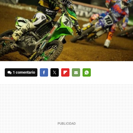
1 comentario
FACEBOOK
TWITTER
FLIPBOARD
E-
WHATSAPP
MAIL