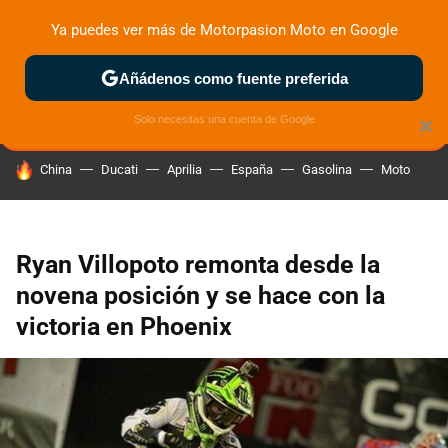
Ya puedes ver más de Motorpasion Moto en Google
ZONA DE PRUEBAS
DEPORTIVAS
MOTOS ELÉCTRICAS
Añádenos como fuente preferida
Solo necesitas una cuenta de Google
×
HOY SE HABLA DE
China
Ducati
Aprilia
España
Gasolina
Moto
Ryan Villopoto remonta desde la
novena posición y se hace con la
victoria en Phoenix