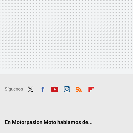
Síguenos
Twit
Fac
Yout
Inst
RSS
Flip
ter
ebo
ube
agra
boar
ok
m
d
En Motorpasion Moto hablamos de...