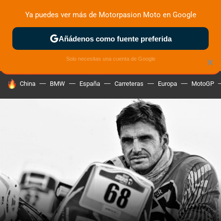
Ya puedes ver más de Motorpasion Moto en Google
ZONA DE PRUEBAS
DEPORTIVAS
MOTOS ELÉCTRICAS
Añádenos como fuente preferida
Solo necesitas una cuenta de Google
×
HOY SE HABLA DE
China
BMW
España
Carreteras
Europa
MotoGP