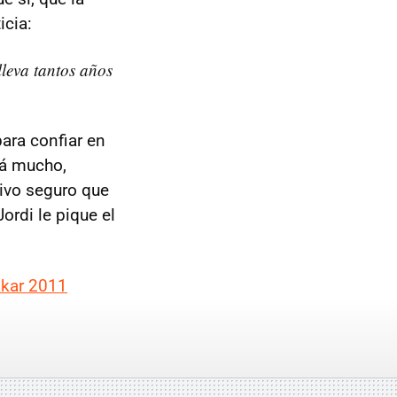
icia:
lleva tantos años
ara confiar en
rá mucho,
tivo seguro que
ordi le pique el
akar 2011