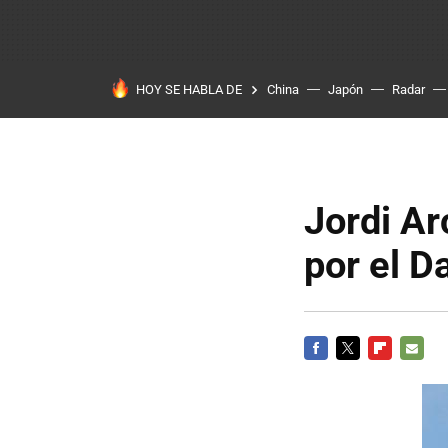
HOY SE HABLA DE
China
Japón
Radar
Jordi Ar
por el D
FACEBOOK
TWITTER
FLIPBOARD
E-
MAIL