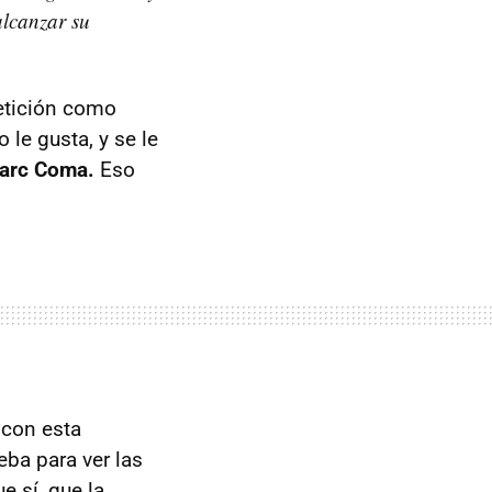
alcanzar su
etición como
le gusta, y se le
arc Coma.
Eso
 con esta
eba para ver las
 sí, que la