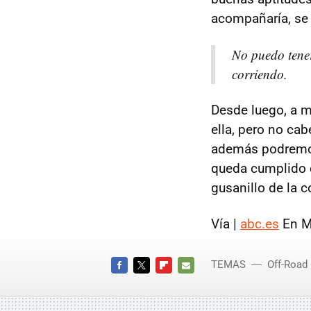
acompañaría, se l
No puedo tener
corriendo.
Desde luego, a m
ella, pero no ca
además podrem
queda cumplido c
gusanillo de la c
Vía |
abc.es
En M
TEMAS
Off-Road
FACEBOOK
TWITTER
FLIPBOARD
E-
MAIL