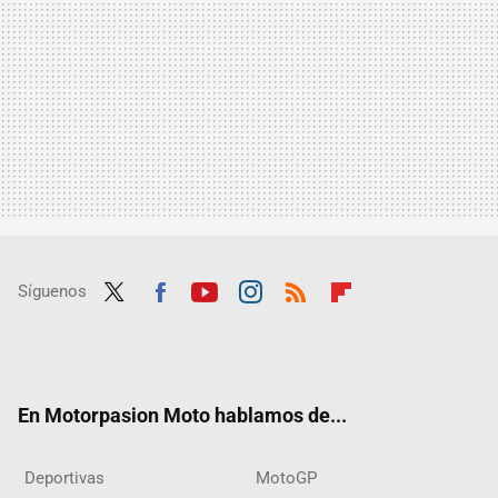
Síguenos
Twit
Fac
Yout
Inst
RSS
Flip
ter
ebo
ube
agra
boar
ok
m
d
En Motorpasion Moto hablamos de...
Deportivas
MotoGP