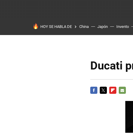
HOY SE HABLA DE
China
Japón
Invento
Ducati p
FACEBOOK
TWITTER
FLIPBOARD
E-
MAIL