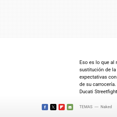
Eso es lo que al
sustitución de l
expectativas co
de su carrocería
Ducati Streetfigh
TEMAS
Naked
FACEBOOK
TWITTER
FLIPBOARD
E-