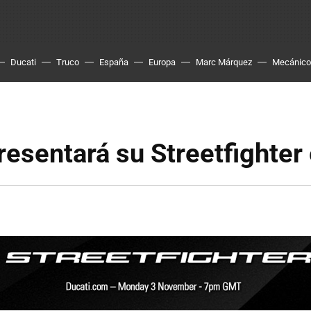
Ducati
Truco
España
Europa
Marc Márquez
Mecánico
resentará su Streetfighter 