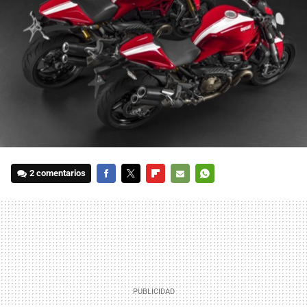
2 comentarios
FACEBOOK
TWITTER
FLIPBOARD
E-
WHATSAPP
MAIL