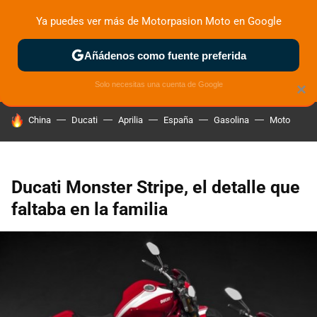
Ya puedes ver más de Motorpasion Moto en Google
ZONA DE PRUEBAS
DEPORTIVAS
MOTOS ELÉCTRICAS
Añádenos como fuente preferida
Solo necesitas una cuenta de Google
×
HOY SE HABLA DE
China
Ducati
Aprilia
España
Gasolina
Moto
Ducati Monster Stripe, el detalle que
faltaba en la familia