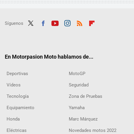
Síguenos
Twit
Fac
Yout
Inst
RSS
Flip
ter
ebo
ube
agra
boar
ok
m
d
En Motorpasion Moto hablamos de...
Deportivas
MotoGP
Vídeos
Seguridad
Tecnología
Zona de Pruebas
Equipamiento
Yamaha
Honda
Marc Márquez
Eléctricas
Novedades motos 2022