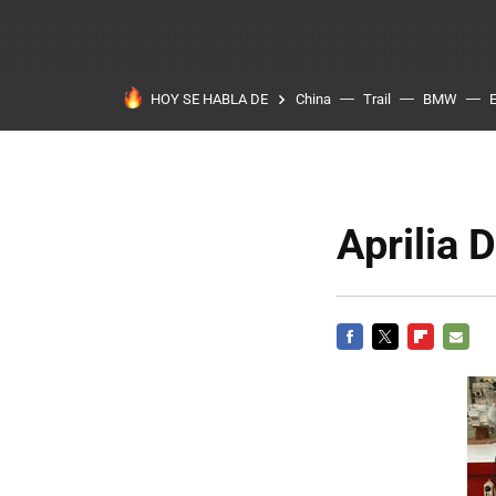
HOY SE HABLA DE
China
Trail
BMW
Aprilia 
FACEBOOK
TWITTER
FLIPBOARD
E-
MAIL