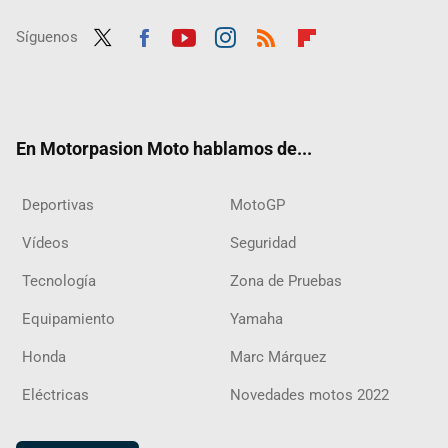
Síguenos
Twit
Fac
Yout
Inst
RSS
Flip
ter
ebo
ube
agra
boar
ok
m
d
En Motorpasion Moto hablamos de...
Deportivas
MotoGP
Vídeos
Seguridad
Tecnología
Zona de Pruebas
Equipamiento
Yamaha
Honda
Marc Márquez
Eléctricas
Novedades motos 2022