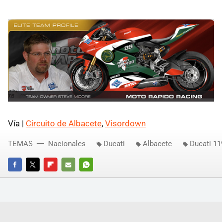
Vía |
Circuito de Albacete
,
Visordown
TEMAS
Nacionales
Ducati
Albacete
Ducati 11
FACEBOOK
TWITTER
FLIPBOARD
E-
WHATSAPP
MAIL