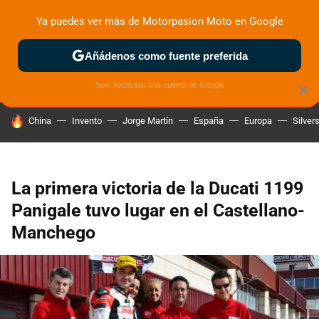
Ya puedes ver más de Motorpasion Moto en Google
ZONA DE PRUEBAS
DEPORTIVAS
MOTOS ELÉCTRICAS
Añádenos como fuente preferida
Solo necesitas una cuenta de Google
×
HOY SE HABLA DE
China
Invento
Jorge Martín
España
Europa
Silver
La primera victoria de la Ducati 1199
Panigale tuvo lugar en el Castellano-
Manchego