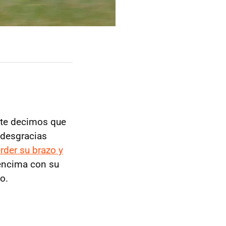
i te decimos que
 desgracias
erder su brazo y
 encima con su
o.