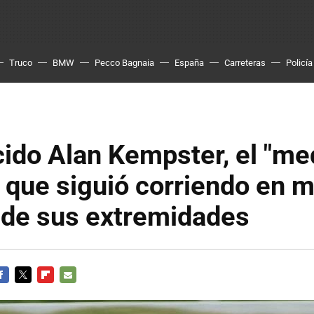
Truco
BMW
Pecco Bagnaia
España
Carreteras
Policía
cido Alan Kempster, el "me
que siguió corriendo en m
 de sus extremidades
ACEBOOK
TWITTER
FLIPBOARD
E-
MAIL