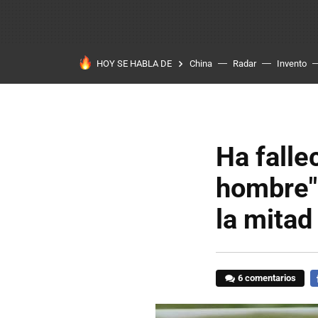
HOY SE HABLA DE
China
Radar
Invento
Ha falle
hombre" 
la mitad
6 comentarios
F