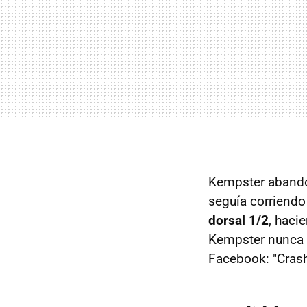
Kempster abandon
seguía corriendo
dorsal 1/2
, haci
Kempster nunca p
Facebook: "Cras