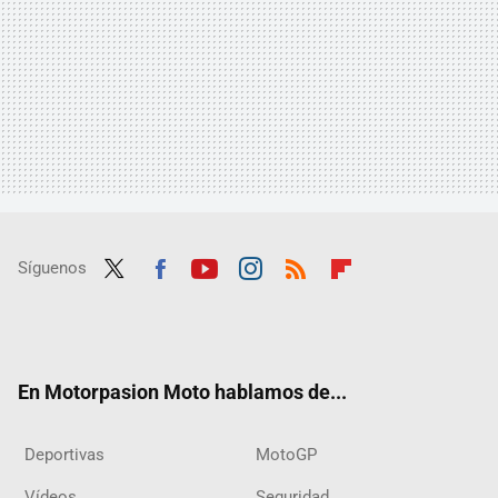
Síguenos
Twit
Fac
Yout
Inst
RSS
Flip
ter
ebo
ube
agra
boar
ok
m
d
En Motorpasion Moto hablamos de...
Deportivas
MotoGP
Vídeos
Seguridad