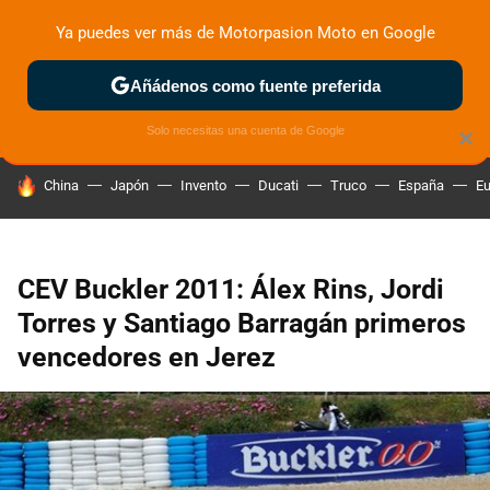
Ya puedes ver más de Motorpasion Moto en Google
ZONA DE PRUEBAS
DEPORTIVAS
MOTOS ELÉCTRICAS
Añádenos como fuente preferida
Solo necesitas una cuenta de Google
×
HOY SE HABLA DE
China
Japón
Invento
Ducati
Truco
España
Eu
CEV Buckler 2011: Álex Rins, Jordi
Torres y Santiago Barragán primeros
vencedores en Jerez