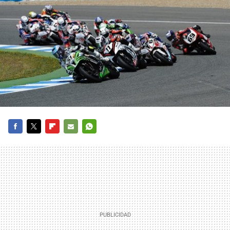
FACEBOOK
TWITTER
FLIPBOARD
E-
WHATSAPP
MAIL