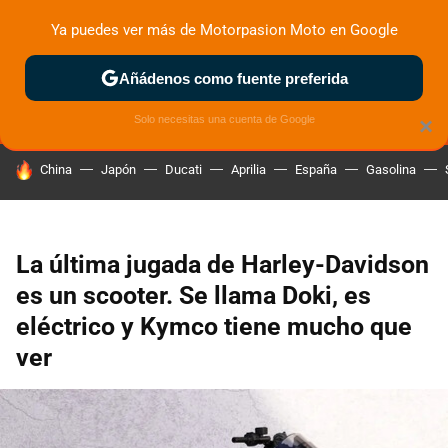
Ya puedes ver más de Motorpasion Moto en Google
MENÚ
NUEVO
Añádenos como fuente preferida
ZONA DE PRUEBAS
DEPORTIVAS
MOTOS ELÉCTRICAS
Solo necesitas una cuenta de Google
×
HOY SE HABLA DE
China
Japón
Ducati
Aprilia
España
Gasolina
La última jugada de Harley-Davidson
es un scooter. Se llama Doki, es
eléctrico y Kymco tiene mucho que
ver