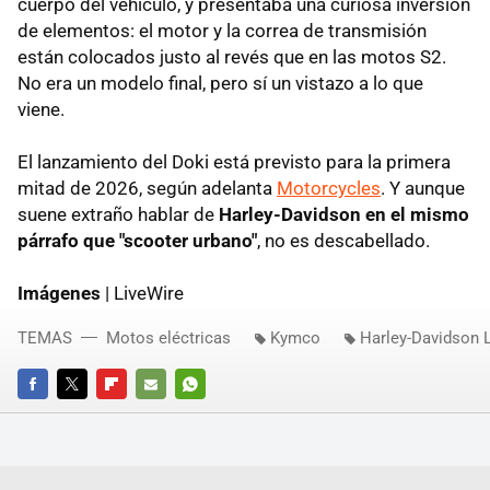
cuerpo del vehículo, y presentaba una curiosa inversión
de elementos: el motor y la correa de transmisión
están colocados justo al revés que en las motos S2.
No era un modelo final, pero sí un vistazo a lo que
viene.
El lanzamiento del Doki está previsto para la primera
mitad de 2026, según adelanta
Motorcycles
. Y aunque
suene extraño hablar de
Harley-Davidson en el mismo
párrafo que "scooter urbano"
, no es descabellado.
Imágenes
| LiveWire
TEMAS
Motos eléctricas
Kymco
Harley-Davidson L
FACEBOOK
TWITTER
FLIPBOARD
E-
WHATSAPP
MAIL