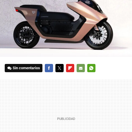
Sin comentarios
FACEBOOK
TWITTER
FLIPBOARD
E-
WHATSAPP
MAIL