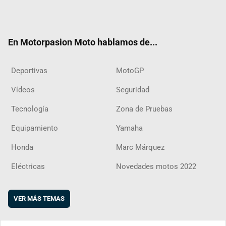
Twit
Fac
Yout
Inst
RSS
Flip
ter
ebo
ube
agra
boar
ok
m
d
En Motorpasion Moto hablamos de...
Deportivas
MotoGP
Vídeos
Seguridad
Tecnología
Zona de Pruebas
Equipamiento
Yamaha
Honda
Marc Márquez
Eléctricas
Novedades motos 2022
VER MÁS TEMAS