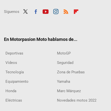
Síguenos
Twit
Fac
Yout
Inst
RSS
Flip
ter
ebo
ube
agra
boar
ok
m
d
En Motorpasion Moto hablamos de...
Deportivas
MotoGP
Vídeos
Seguridad
Tecnología
Zona de Pruebas
Equipamiento
Yamaha
Honda
Marc Márquez
Eléctricas
Novedades motos 2022