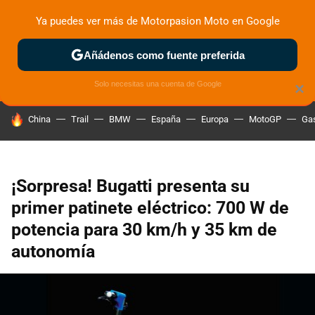
Ya puedes ver más de Motorpasion Moto en Google
ZONA DE PRUEBAS
DEPORTIVAS
MOTOS ELÉCTRICAS
Añádenos como fuente preferida
Solo necesitas una cuenta de Google
×
HOY SE HABLA DE
China
Trail
BMW
España
Europa
MotoGP
Gas
¡Sorpresa! Bugatti presenta su
primer patinete eléctrico: 700 W de
potencia para 30 km/h y 35 km de
autonomía