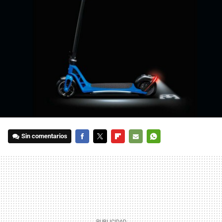
Sin comentarios
FACEBOOK
TWITTER
FLIPBOARD
E-
WHATSAPP
MAIL