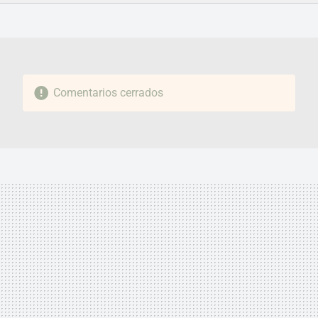
FACEBOOK
TWITTER
FLIPBOARD
E-
WHATSAPP
MAIL
Comentarios cerrados