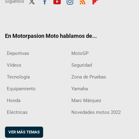
Síguenos
Twit
Fac
Yout
Inst
RSS
Flip
ter
ebo
ube
agra
boar
ok
m
d
En Motorpasion Moto hablamos de...
Deportivas
MotoGP
Vídeos
Seguridad
Tecnología
Zona de Pruebas
Equipamiento
Yamaha
Honda
Marc Márquez
Eléctricas
Novedades motos 2022
VER MÁS TEMAS