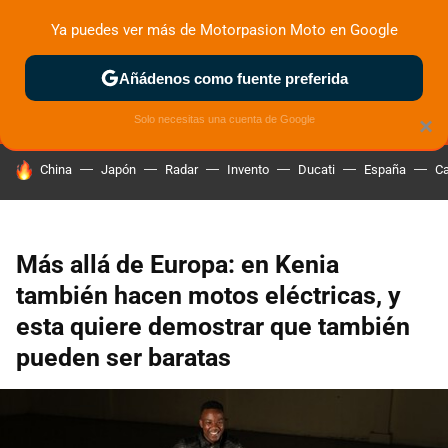
Ya puedes ver más de Motorpasion Moto en Google
MENÚ
NUEVO
Añádenos como fuente preferida
ZONA DE PRUEBAS
DEPORTIVAS
MOTOS ELÉCTRICAS
Solo necesitas una cuenta de Google
×
HOY SE HABLA DE
China
Japón
Radar
Invento
Ducati
España
Ca
Más allá de Europa: en Kenia
también hacen motos eléctricas, y
esta quiere demostrar que también
pueden ser baratas