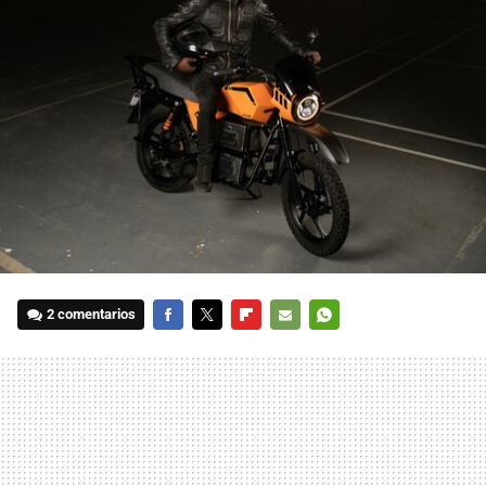
2 comentarios
FACEBOOK
TWITTER
FLIPBOARD
E-
WHATSAPP
MAIL